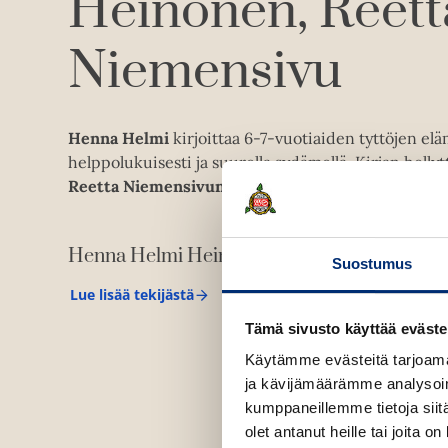
Heinonen
Reett
Niemensivu
Henna Helmi
kirjoittaa 6-7-vuotiaiden tyttöjen el
helppolukuisesti ja suurella sydämellä. Kirjan hellyt
Reetta Niemensivun
käsialaa.
Henna Helmi Heinonen
Suostumus
Lue lisää tekijästä
H
e
Tämä sivusto käyttää eväste
n
n
Käytämme evästeitä tarjoama
a
ja kävijämäärämme analysoim
H
e
kumppaneillemme tietoja siitä
l
olet antanut heille tai joita o
m