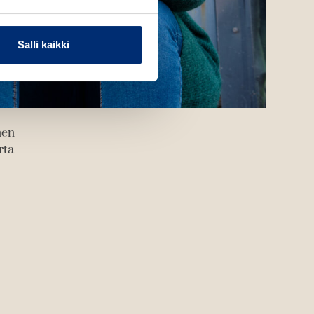
Salli kaikki
nen
rta