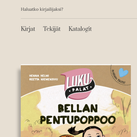
Toissijainen
Hyppää
Haluatko kirjailijaksi?
sisältöön
Päävalikko
Kirjat
Tekijät
Katalogit