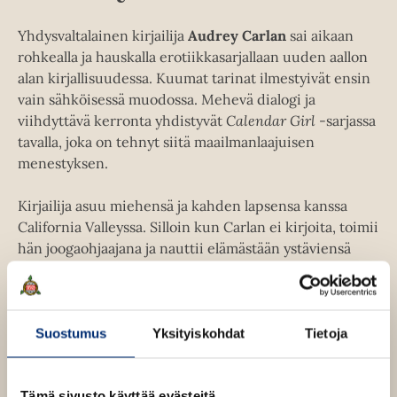
k
a
e
a
Yhdysvaltalainen kirjailija
Audrey Carlan
sai aikaan
a
u
rohkealla ja hauskalla erotiikkasarjallaan uuden aallon
a
u
alan kirjallisuudessa. Kuumat tarinat ilmestyivät ensin
u
t
vain sähköisessä muodossa. Mehevä dialogi ja
u
e
viihdyttävä kerronta yhdistyvät
Calendar Girl
-sarjassa
t
e
tavalla, joka on tehnyt siitä maailmanlaajuisen
e
n
menestyksen.
e
v
n
ä
Kirjailija asuu miehensä ja kahden lapsensa kanssa
v
l
California Valleyssa. Silloin kun Carlan ei kirjoita, toimii
ä
i
hän joogaohjaajana ja nauttii elämästään ystäviensä
l
l
seurassa, viinilasillisen ääressä tai tuhmia romaaneja
i
e
lukien.
l
h
e
t
Suostumus
Yksityiskohdat
Tietoja
h
Lue lisää tekijästä
e
A
t
u
e
d
e
n
Tämä sivusto käyttää evästeitä