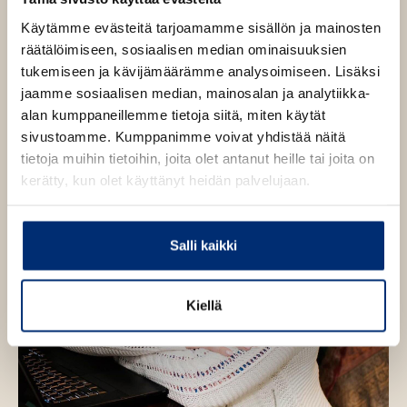
r
e
e
Käytämme evästeitä tarjoamamme sisällön ja mainosten
y
n
C
räätälöimiseen, sosiaalisen median ominaisuuksien
a
tukemiseen ja kävijämäärämme analysoimiseen. Lisäksi
r
jaamme sosiaalisen median, mainosalan ja analytiikka-
l
a
alan kumppaneillemme tietoja siitä, miten käytät
n
sivustoamme. Kumppanimme voivat yhdistää näitä
tietoja muihin tietoihin, joita olet antanut heille tai joita on
kerätty, kun olet käyttänyt heidän palvelujaan.
Salli kaikki
Kiellä