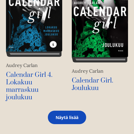
Audrey Carlan
Audrey Carlan
Calendar Girl 4.
Calendar Girl.
Lokakuu
Joulukuu
marraskuu
joulukuu
Näytä lisää