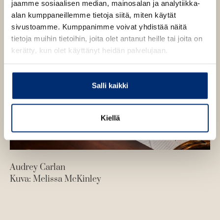
jaamme sosiaalisen median, mainosalan ja analytiikka-
n
alan kumppaneillemme tietoja siitä, miten käytät
sivustoamme. Kumppanimme voivat yhdistää näitä
tietoja muihin tietoihin, joita olet antanut heille tai joita on
kerätty, kun olet käyttänyt heidän palvelujaan.
Salli kaikki
Kiellä
Audrey Carlan
Kuva: Melissa McKinley