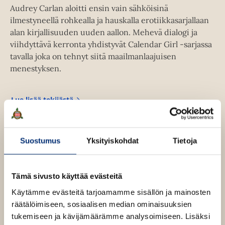
e
a
Audrey Carlan aloitti ensin vain sähköisinä
a
u
ilmestyneellä rohkealla ja hauskalla erotiikkasarjallaan
a
u
alan kirjallisuuden uuden aallon. Mehevä dialogi ja
u
t
viihdyttävä kerronta yhdistyvät Calendar Girl -sarjassa
u
e
tavalla joka on tehnyt siitä maailmanlaajuisen
t
e
menestyksen.
e
n
e
v
n
Lue lisää tekijästä
ä
A
v
u
l
d
ä
i
r
l
e
l
Suostumus
Yksityiskohdat
Tietoja
y
i
e
C
l
h
a
e
r
t
Tämä sivusto käyttää evästeitä
l
h
e
a
Käytämme evästeitä tarjoamamme sisällön ja mainosten
t
n
e
räätälöimiseen, sosiaalisen median ominaisuuksien
e
n
tukemiseen ja kävijämäärämme analysoimiseen. Lisäksi
e