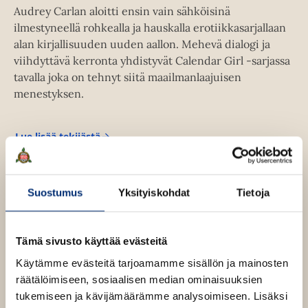
e
a
Audrey Carlan aloitti ensin vain sähköisinä
a
u
ilmestyneellä rohkealla ja hauskalla erotiikkasarjallaan
a
u
alan kirjallisuuden uuden aallon. Mehevä dialogi ja
u
t
viihdyttävä kerronta yhdistyvät Calendar Girl -sarjassa
u
e
tavalla joka on tehnyt siitä maailmanlaajuisen
t
e
menestyksen.
e
n
e
v
n
Lue lisää tekijästä
ä
A
v
u
l
d
ä
i
r
l
e
l
Suostumus
Yksityiskohdat
Tietoja
y
i
e
C
l
h
a
e
r
t
Tämä sivusto käyttää evästeitä
l
h
e
a
Käytämme evästeitä tarjoamamme sisällön ja mainosten
t
n
e
räätälöimiseen, sosiaalisen median ominaisuuksien
e
n
tukemiseen ja kävijämäärämme analysoimiseen. Lisäksi
e