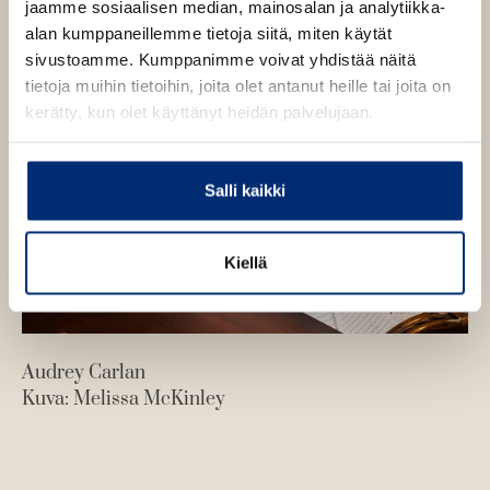
jaamme sosiaalisen median, mainosalan ja analytiikka-
n
alan kumppaneillemme tietoja siitä, miten käytät
sivustoamme. Kumppanimme voivat yhdistää näitä
tietoja muihin tietoihin, joita olet antanut heille tai joita on
kerätty, kun olet käyttänyt heidän palvelujaan.
Salli kaikki
Kiellä
Audrey Carlan
Kuva: Melissa McKinley