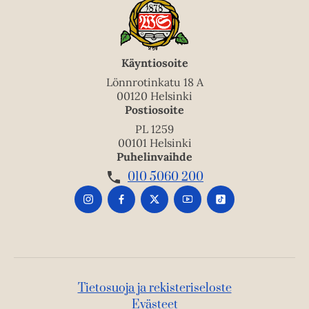
u
k
e
a
Käyntiosoite
a
Lönnrotinkatu 18 A
u
00120 Helsinki
Postiosoite
u
t
PL 1259
00101 Helsinki
e
Puhelinvaihde
e
010 5060 200
n
v
ä
l
i
l
e
Tietosuoja ja rekisteriseloste
h
Evästeet