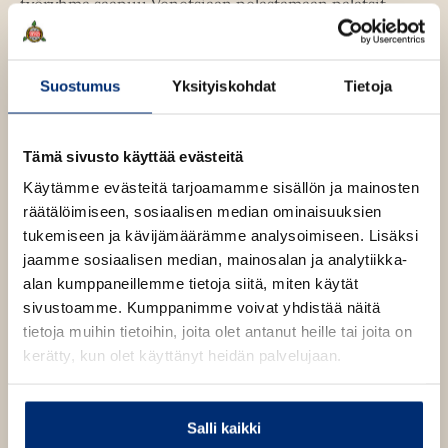
työryhmä saapuu Venetsiaan pelastamaan palatsit
veden tuhoilta. Insinööri Marrasjärvi on
perussuomalainen perheenisä, asiantuntija Saraspää
hienostuneempi tyylittelijä. Työryhmä saapuu
Suostumus
Yksityiskohdat
Tietoja
kanaalien kaupunkiin sankassa sumussa, ja jättää sen
lumen ja jään luomassa kaaoksessa. Mitä välissä
tapahtui, jää työryhmälle epäselväksi. Palatsien sijasta
Tämä sivusto käyttää evästeitä
Marrasjärvi onnistuu lopulta pelastamaan vain
Käytämme evästeitä tarjoamamme sisällön ja mainosten
karnevaaleista pillastuneen aasin.
räätälöimiseen, sosiaalisen median ominaisuuksien
Kulttuuriasiainneuvos Snell hukkaa punaisen langan ja
tukemiseen ja kävijämäärämme analysoimiseen. Lisäksi
Saraspää sydämensä Tuuli-sihteerille. Raittila luo
jaamme sosiaalisen median, mainosalan ja analytiikka-
oman, yllättävän Venetsiansa, missä kaupankäynti ja
alan kumppaneillemme tietoja siitä, miten käytät
taide, rakkaus ja kuolema ovat yhtä. Rikoksesta ne
sivustoamme. Kumppanimme voivat yhdistää näitä
erottaa vain kanavan poikki vedetty viiva. Suurimmat
tietoja muihin tietoihin, joita olet antanut heille tai joita on
yllätykset tulevat lopussa. Silloin puheenvuoron saa
kerätty, kun olet käyttänyt heidän palvelujaan.
Tuuli, pönäkän projektin näkymätön sihteeri.
Salli kaikki
Kirjan tiedot