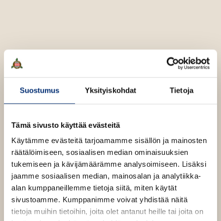
u
o
t
b
h
n
k
t
e
e
e
t
b
l
a
e
e
e
n
e
t
l
a
A
e
t
u
A
k
Saska Saarikoski
u
Suostumus
Yksityiskohdat
Tietoja
e
k
a
e
a
Saska Saarikoski on
Helsingin Sanomien
pitkäaikainen
a
Tämä sivusto käyttää evästeitä
u
toimittaja. Saarikoski valittiin vuoden toimittajaksi
a
u
Bonnierin journalistipalkinto -gaalassa 2014. Hän on
Käytämme evästeitä tarjoamamme sisällön ja mainosten
u
t
aiemmin julkaissut teokset
Sanojen alamainen
,
Danny
räätälöimiseen, sosiaalisen median ominaisuuksien
u
e
ja
Kolmas kierros
(yhdessä Anja Kaurasen kanssa).
tukemiseen ja kävijämäärämme analysoimiseen. Lisäksi
t
e
jaamme sosiaalisen median, mainosalan ja analytiikka-
e
n
alan kumppaneillemme tietoja siitä, miten käytät
e
Lue lisää tekijästä
v
S
sivustoamme. Kumppanimme voivat yhdistää näitä
n
a
ä
tietoja muihin tietoihin, joita olet antanut heille tai joita on
s
v