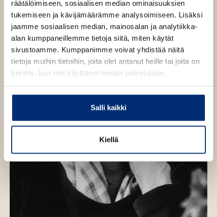
räätälöimiseen, sosiaalisen median ominaisuuksien
k
k
tukemiseen ja kävijämäärämme analysoimiseen. Lisäksi
u
u
jaamme sosiaalisen median, mainosalan ja analytiikka-
v
v
alan kumppaneillemme tietoja siitä, miten käytät
a
a
sivustoamme. Kumppanimme voivat yhdistää näitä
t
t
tietoja muihin tietoihin, joita olet antanut heille tai joita on
kerätty, kun olet käyttänyt heidän palvelujaan.
Salli kaikki
Kiellä