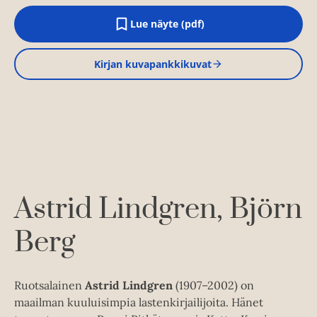
Lue näyte (pdf)
A
u
k
Kirjan kuvapankkikuvat
e
a
a
u
u
t
e
e
n
v
ä
l
Astrid Lindgren
Björn
i
l
Berg
e
h
t
e
e
Ruotsalainen
Astrid Lindgren
(1907–2002) on
n
maailman kuuluisimpia lastenkirjailijoita. Hänet