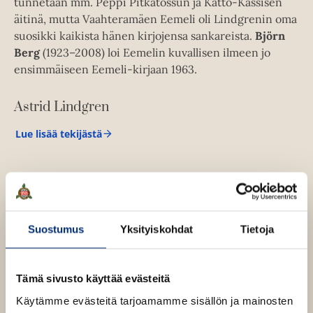
tunnetaan mm. Peppi Pitkätossun ja Katto-Kassisen
äitinä, mutta Vaahteramäen Eemeli oli Lindgrenin oma
suosikki kaikista hänen kirjojensa sankareista.
Björn
Berg
(1923–2008) loi Eemelin kuvallisen ilmeen jo
ensimmäiseen Eemeli-kirjaan 1963.
Astrid Lindgren
Lue lisää tekijästä
A
s
t
r
i
d
L
i
Suostumus
Yksityiskohdat
Tietoja
n
O
O
d
g
h
h
r
i
i
Tämä sivusto käyttää evästeitä
e
t
t
n
Käytämme evästeitä tarjoamamme sisällön ja mainosten
a
a