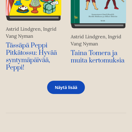
Astrid Lindgren, Ingrid
Vang Nyman
Astrid Lindgren, Ingrid
Vang Nyman
Tässäpä Peppi
Pitkätossu: Hyvää
Taina Tomera ja
syntymäpäivää,
muita kertomuksia
Peppi!
Näytä lisää