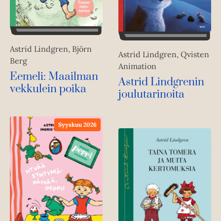
Astrid Lindgren, Björn
Astrid Lindgren, Qvisten
Berg
Animation
Eemeli: Maailman
Astrid Lindgrenin
vekkulein poika
joulutarinoita
Syyskuu 2026