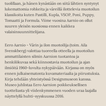
tuolillaan, ja hänen kynästään on siitä lähtien syntynyt
lukemattomia rohkeita ja väreillä ilottelevia muotoilun
klassikoita kuten Pastilli, Kupla, VSOP, Poni, Puppy,
Tomaatti ja Formula. Viime vuosina Aarnio on ollut
suuren yleisön suosiossa ennen kaikkea
valaisinsuunnittelijana.
Eero Aarnio - Värin ja ilon muotoilija (toim. Aila
Svenskberg) valottaa tuoreella otteella ja muotoilun
ammattilaisten silmin Aarnion tuotantoa ja
henkilökuvaa sekä kiinnostavia muotoilun ja ajan
ilmiöitä 1960-luvulta nykypäivään. Kirjassa on myös
ennen julkaisematonta kuvamateriaalia ja piirustuksia.
Kirja tehdään yhteistyössä Designmuseon kanssa.
Museo juhlistaa Eero Aarnion poikkeuksellisen
tuotteliasta yli viidenkymmenen vuoden uraa laajalla
näyttelyllä huhti-syyskuussa 2016.