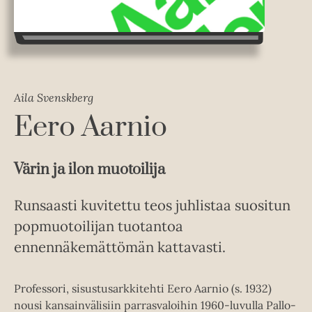
Aila Svenskberg
Eero Aarnio
Värin ja ilon muotoilija
Runsaasti kuvitettu teos juhlistaa suositun
popmuotoilijan tuotantoa
ennennäkemättömän kattavasti.
Professori, sisustusarkkitehti Eero Aarnio (s. 1932)
nousi kansainvälisiin parrasvaloihin 1960-luvulla Pallo-