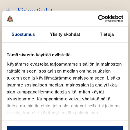
Kirjan tiedot
Suostumus
Yksityiskohdat
Tietoja
Kirjan kuvapankkikuvat
Tämä sivusto käyttää evästeitä
Käytämme evästeitä tarjoamamme sisällön ja mainosten
räätälöimiseen, sosiaalisen median ominaisuuksien
tukemiseen ja kävijämäärämme analysoimiseen. Lisäksi
jaamme sosiaalisen median, mainosalan ja analytiikka-
alan kumppaneillemme tietoja siitä, miten käytät
sivustoamme. Kumppanimme voivat yhdistää näitä
tietoja muihin tietoihin, joita olet antanut heille tai joita on
kerätty, kun olet käyttänyt heidän palvelujaan.
Tämä sisältö vaatii evästeitä