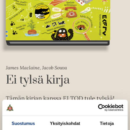
James Maclaine, Jacob Souva
Ei tylsä kirja
Tämän kirjan kanssa EI TOD tule tylsää!
128 sivua täynnä kehittävää ja täysin älyvapaata
tekemistä: keksi oma salakieli, rakenna lumiukko
Suostumus
Yksityiskohdat
Tietoja
(ilman lunta!), tee varjokuvaesitys tai testaa aistejasi.