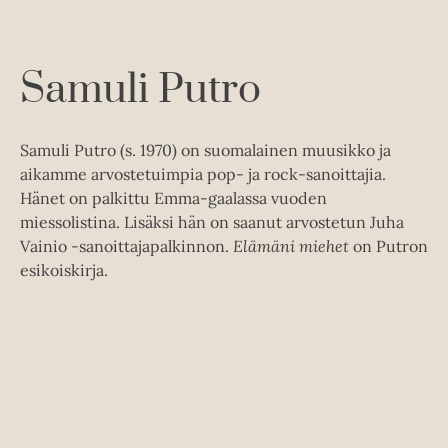
e
n
Samuli Putro
Samuli Putro (s. 1970) on suomalainen muusikko ja
aikamme arvostetuimpia pop- ja rock-sanoittajia.
Hänet on palkittu Emma-gaalassa vuoden
miessolistina. Lisäksi hän on saanut arvostetun Juha
Vainio -sanoittajapalkinnon.
Elämäni miehet
on Putron
esikoiskirja.