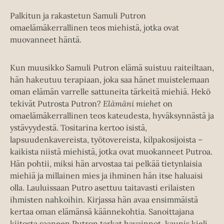
Palkitun ja rakastetun Samuli Putron
omaelämäkerrallinen teos miehistä, jotka ovat
muovanneet häntä.
Kun muusikko Samuli Putron elämä suistuu raiteiltaan,
hän hakeutuu terapiaan, joka saa hänet muistelemaan
oman elämän varrelle sattuneita tärkeitä miehiä. Hekö
tekivät Putrosta Putron?
Elämäni miehet
on
omaelämäkerrallinen teos kateudesta, hyväksynnästä ja
ystävyydestä. Tositarina kertoo isistä,
lapsuudenkavereista, työtovereista, kilpakosijoista –
kaikista niistä miehistä, jotka ovat muokanneet Putroa.
Hän pohtii, miksi hän arvostaa tai pelkää tietynlaisia
miehiä ja millainen mies ja ihminen hän itse haluaisi
olla. Lauluissaan Putro asettuu taitavasti erilaisten
ihmisten nahkoihin. Kirjassa hän avaa ensimmäistä
kertaa oman elämänsä käännekohtia. Sanoittajana
kiitosta saaneen Putron tarkat havainnot, kaunis kieli