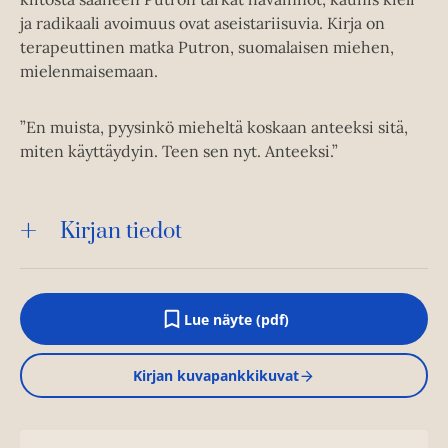
ja radikaali avoimuus ovat aseistariisuvia. Kirja on
terapeuttinen matka Putron, suomalaisen miehen,
mielenmaisemaan.
”En muista, pyysinkö mieheltä koskaan anteeksi sitä,
miten käyttäydyin. Teen sen nyt. Anteeksi.”
Kirjan tiedot
Lue näyte (pdf)
A
u
k
Kirjan kuvapankkikuvat
e
a
a
u
u