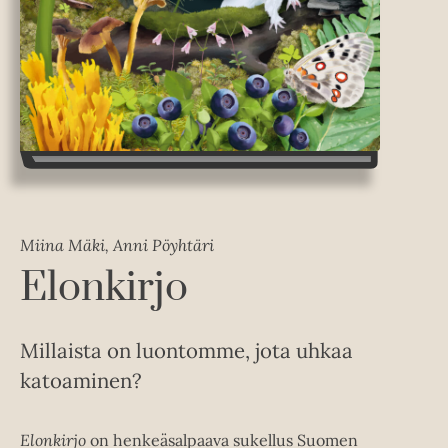
Miina Mäki, Anni Pöyhtäri
Elonkirjo
Millaista on luontomme, jota uhkaa
katoaminen?
Elonkirjo
on henkeäsalpaava sukellus Suomen