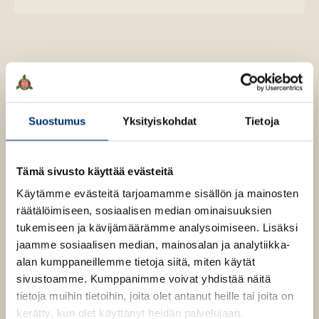
a
h
u
o
n
k
t
.
u
o
e
t
b
f
e
n
k
e
e
n
i
t
b
l
a
A
e
e
e
t
u
l
a
A
k
e
t
u
e
Suostumus
Yksityiskohdat
Tietoja
A
k
Miina Mäki
Anni
a
u
e
a
k
Pöyhtäri
a
u
Tämä sivusto käyttää evästeitä
e
a
u
a
Käytämme evästeitä tarjoamamme sisällön ja mainosten
u
t
a
räätälöimiseen, sosiaalisen median ominaisuuksien
u
Miina Mäki
työskentelee John Nurmisen Säätiössä ja
e
u
tukemiseen ja kävijämäärämme analysoimiseen. Lisäksi
t
on koulutukseltaan meri- ja ympäristöbiologi sekä
e
u
jaamme sosiaalisen median, mainosalan ja analytiikka-
e
tutkimussukeltaja.
n
t
alan kumppaneillemme tietoja siitä, miten käytät
e
v
e
sivustoamme. Kumppanimme voivat yhdistää näitä
n
ä
Anni Pöyhtäri
on kuvittaja ja graafinen suunnittelija,
e
tietoja muihin tietoihin, joita olet antanut heille tai joita on
v
l
jonka upeat nelivärikuvat ovat tuttuja myös kiitosta
n
kerätty, kun olet käyttänyt heidän palvelujaan.