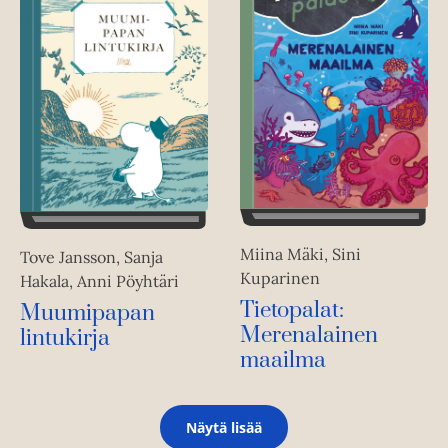
Miina Mäki, Sini
Tove Jansson, Sanja
Kuparinen
Hakala, Anni Pöyhtäri
Tietopalat:
Muumipapan
Merenalainen
lintukirja
maailma
Näytä lisää