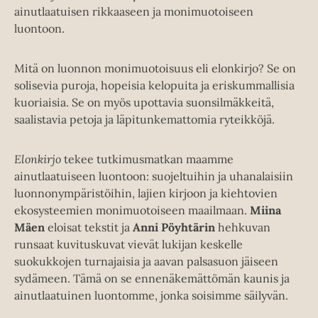
ainutlaatuisen rikkaaseen ja monimuotoiseen
luontoon.
Mitä on luonnon monimuotoisuus eli elonkirjo? Se on
solisevia puroja, hopeisia kelopuita ja eriskummallisia
kuoriaisia. Se on myös upottavia suonsilmäkkeitä,
saalistavia petoja ja läpitunkemattomia ryteikköjä.
Elonkirjo
tekee tutkimusmatkan maamme
ainutlaatuiseen luontoon: suojeltuihin ja uhanalaisiin
luonnonympäristöihin, lajien kirjoon ja kiehtovien
ekosysteemien monimuotoiseen maailmaan.
Miina
Mäen
eloisat tekstit ja
Anni Pöyhtärin
hehkuvan
runsaat kuvituskuvat vievät lukijan keskelle
suokukkojen turnajaisia ja aavan palsasuon jäiseen
sydämeen. Tämä on se ennenäkemättömän kaunis ja
ainutlaatuinen luontomme, jonka soisimme säilyvän.