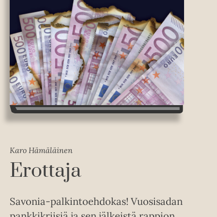
Karo Hämäläinen
Erottaja
Savonia-palkintoehdokas! Vuosisadan
pankkikriisiä ja sen jälkeistä rappion