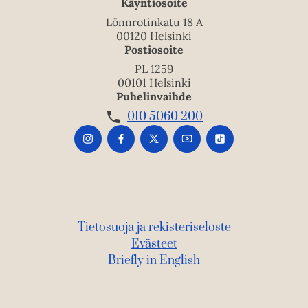
Käyntiosoite
Lönnrotinkatu 18 A
00120 Helsinki
Postiosoite
PL 1259
00101 Helsinki
Puhelinvaihde
010 5060 200
Tietosuoja ja rekisteriseloste
Evästeet
Briefly in English