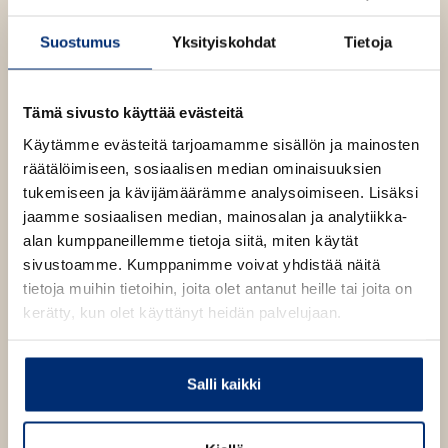
a
Lue lisää tekijästä
u
K
a
a
u
Suostumus
Yksityiskohdat
Tietoja
r
u
t
o
u
H
e
ä
t
e
m
Tämä sivusto käyttää evästeitä
e
n
ä
e
Käytämme evästeitä tarjoamamme sisällön ja mainosten
l
v
ä
n
räätälöimiseen, sosiaalisen median ominaisuuksien
ä
i
v
tukemiseen ja kävijämäärämme analysoimiseen. Lisäksi
n
l
e
ä
jaamme sosiaalisen median, mainosalan ja analytiikka-
i
n
l
alan kumppaneillemme tietoja siitä, miten käytät
l
i
sivustoamme. Kumppanimme voivat yhdistää näitä
e
l
tietoja muihin tietoihin, joita olet antanut heille tai joita on
h
e
kerätty, kun olet käyttänyt heidän palvelujaan.
t
h
e
t
e
e
Salli kaikki
n
e
n