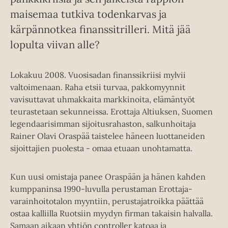
maisemaa tutkiva todenkarvas ja
kärpännotkea finanssitrilleri. Mitä jää
lopulta viivan alle?
Lokakuu 2008. Vuosisadan finanssikriisi mylvii
valtoimenaan. Raha etsii turvaa, pakkomyynnit
vavisuttavat uhmakkaita markkinoita, elämäntyöt
teurastetaan sekunneissa. Erottaja Altiuksen, Suomen
legendaarisimman sijoitusrahaston, salkunhoitaja
Rainer Olavi Oraspää taistelee häneen luottaneiden
sijoittajien puolesta - omaa etuaan unohtamatta.
Kun uusi omistaja panee Oraspään ja hänen kahden
kumppaninsa 1990-luvulla perustaman Erottaja-
varainhoitotalon myyntiin, perustajatroikka päättää
ostaa kalliilla Ruotsiin myydyn firman takaisin halvalla.
Samaan aikaan yhtiön controller katoaa ja