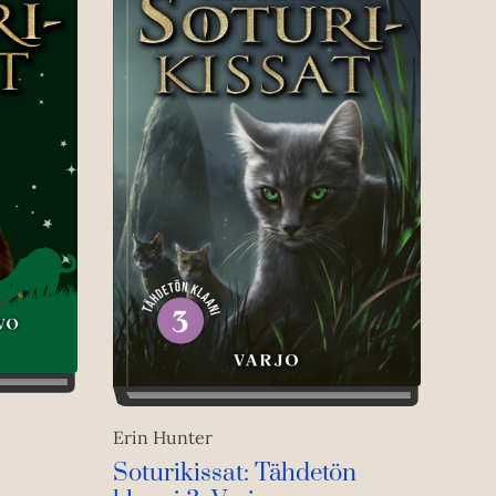
Erin Hunter
Soturikissat: Tähdetön