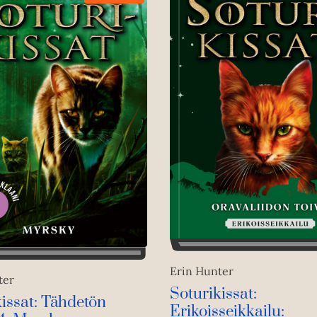
Erin Hunter
ter
Soturikissat:
issat: Tähdetön
Erikoisseikkailu: