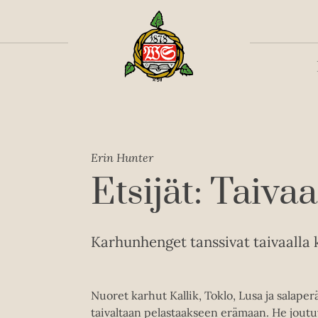
Toiss
Erin Hunter
Etsijät: Taivaa
Karhunhenget tanssivat taivaalla ku
Nuoret karhut Kallik, Toklo, Lusa ja salap
taivaltaan pelastaakseen erämaan. He jout