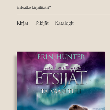
Toissijainen
Hyppää
Haluatko kirjailijaksi?
sisältöön
Päävalikko
Kirjat
Tekijät
Katalogit