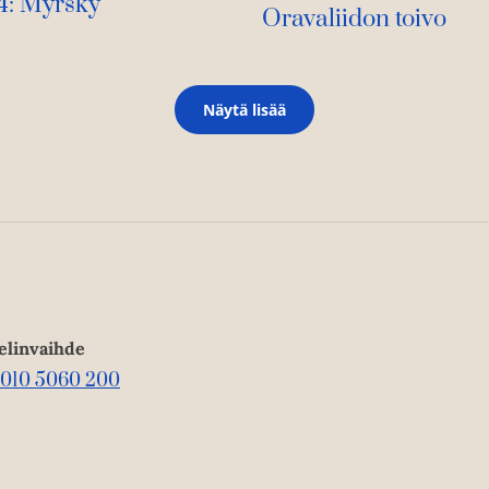
 4: Myrsky
Oravaliidon toivo
Näytä lisää
elinvaihde
010 5060 200