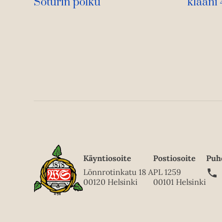
Soturin polku
klaani
Käyntiosoite
Postiosoite
Puh
Lönnrotinkatu 18 A
PL 1259
00120 Helsinki
00101 Helsinki