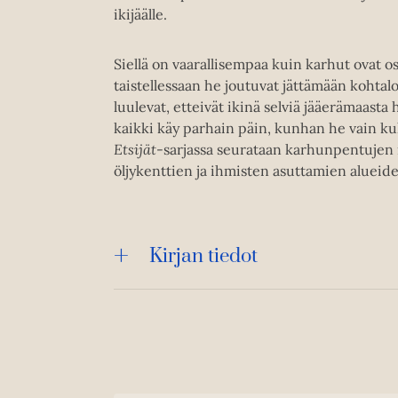
ikijäälle.
Siellä on vaarallisempaa kuin karhut ovat o
taistellessaan he joutuvat jättämään kohtalo
luulevat, etteivät ikinä selviä jääerämaasta 
kaikki käy parhain päin, kunhan he vain ku
Etsijät
-sarjassa seurataan karhunpentujen 
öljykenttien ja ihmisten asuttamien alueid
Kirjan tiedot