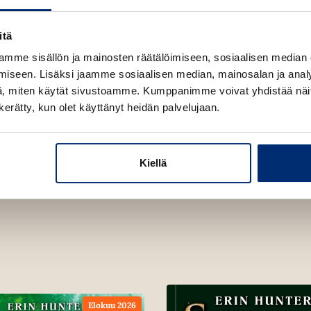
a
u
u
t
itä
u
e
t
mme sisällön ja mainosten räätälöimiseen, sosiaalisen median
e
e
iseen. Lisäksi jaamme sosiaalisen median, mainosalan ja analy
n
e
, miten käytät sivustoamme. Kumppanimme voivat yhdistää näitä t
v
n
n kerätty, kun olet käyttänyt heidän palvelujaan.
ä
v
l
ä
i
l
l
Kiellä
i
e
l
h
e
t
h
e
t
e
e
n
e
n
Elokuu 2026