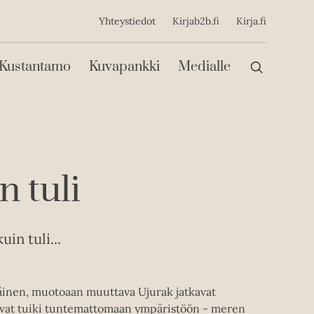
ijainen
Yhteystiedot
Kirjab2b.fi
Kirja.fi
Päävalikko
Kustantamo
Kuvapankki
Medialle
n tuli
in tuli...
eräinen, muotoaan muuttava Ujurak jatkavat
uvat tuiki tuntemattomaan ympäristöön - meren