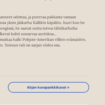
sanneet odottaa, ja purevaa pakkasta vastaan
nsa yksin jääkarhu Kallikin käpäliin. Juuri kun he
hengissä, he saavat uutta toivoa tähtikarhulta:
lkevat kohti nousevaa aurinkoa...
matkaa halki Pohjois-Amerikan villien erämaiden,
en.
Taivaan tuli
on sarjan viides osa.
Kirjan kuvapankkikuvat