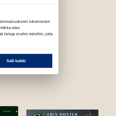
 ominaisuuksien tukemiseen
tiikka-alan
ietoja muihin tietoihin, joita
Salli kaikki