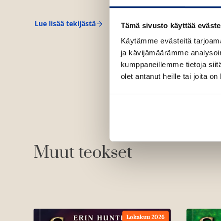
Lue lisää tekijästä
Tämä sivusto käyttää eväste
E
r
Käytämme evästeitä tarjoama
i
n
ja kävijämäärämme analysoim
H
kumppaneillemme tietoja siitä
u
olet antanut heille tai joita o
n
t
e
r
Muut teokset
Lokakuu 2026