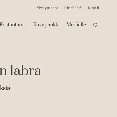
ijainen
Yhteystiedot
Kirjab2b.fi
Kirja.fi
Päävalikko
Kustantamo
Kuvapankki
Medialle
n labra
ksia