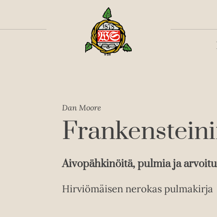
Toiss
Dan Moore
Frankensteini
Aivopähkinöitä, pulmia ja arvoitu
Hirviömäisen nerokas pulmakirja