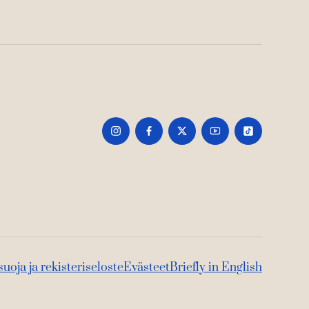
suoja ja rekisteriseloste
Evästeet
Briefly in English