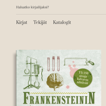
Toissijainen
Hyppää
Haluatko kirjailijaksi?
sisältöön
Päävalikko
Kirjat
Tekijät
Katalogit