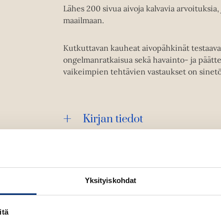
Lähes 200 sivua aivoja kalvavia arvoituksia
maailmaan.
Kutkuttavan kauheat aivopähkinät testaavat 
ongelmanratkaisua sekä havainto- ja päättel
vaikeimpien tehtävien vastaukset on sinetö
Kirjan tiedot
Yksityiskohdat
itä