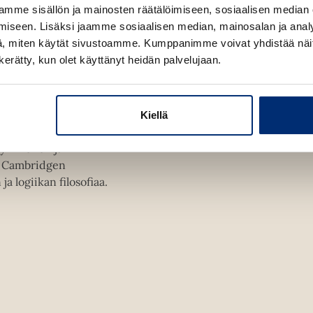
mme sisällön ja mainosten räätälöimiseen, sosiaalisen median
iseen. Lisäksi jaamme sosiaalisen median, mainosalan ja analy
, miten käytät sivustoamme. Kumppanimme voivat yhdistää näitä t
n kerätty, kun olet käyttänyt heidän palvelujaan.
Kiellä
ore, arvoitusten
sikymmenen ja
to Cambridgen
a logiikan filosofiaa.