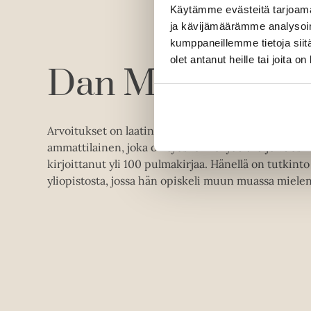
Käytämme evästeitä tarjoama
ja kävijämäärämme analysoim
kumppaneillemme tietoja siitä
olet antanut heille tai joita o
Dan Moore
Arvoitukset on laatinut ja triplatarkistanut Dan Mo
ammattilainen, joka on työskennellyt alalla jo vuo
kirjoittanut yli 100 pulmakirjaa. Hänellä on tutkin
yliopistosta, jossa hän opiskeli muun muassa mielen j