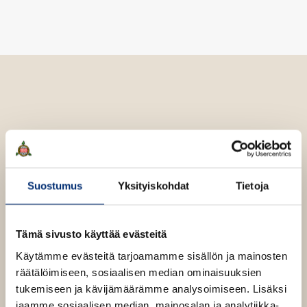
v
l
ä
i
l
l
i
e
l
h
e
t
h
e
t
e
e
n
e
Mari Luoma
n
Suostumus
Yksityiskohdat
Tietoja
Mari Luoma
(s. 1993) on Saksassa asuva kuvittaja ja
Tämä sivusto käyttää evästeitä
sarjakuvataiteilija. WSOY on julkaissut häneltä
aiemmin kolme Romeo & Hirviöt -sarjakuvakirjaa.
Käytämme evästeitä tarjoamamme sisällön ja mainosten
räätälöimiseen, sosiaalisen median ominaisuuksien
tukemiseen ja kävijämäärämme analysoimiseen. Lisäksi
Lue lisää tekijästä
M
jaamme sosiaalisen median, mainosalan ja analytiikka-