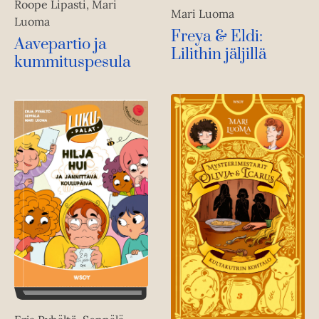
Roope Lipasti, Mari
Mari Luoma
Luoma
Freya & Eldi:
Aavepartio ja
Lilithin jäljillä
kummituspesula