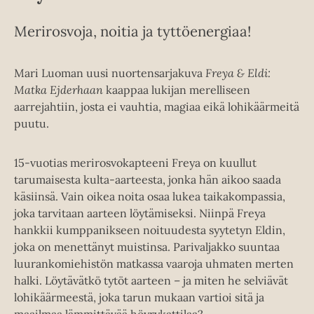
Merirosvoja, noitia ja tyttöenergiaa!
Mari Luoman uusi nuortensarjakuva
Freya & Eldi:
Matka Ejderhaan
kaappaa lukijan merelliseen
aarrejahtiin, josta ei vauhtia, magiaa eikä lohikäärmeitä
puutu.
15-vuotias merirosvokapteeni Freya on kuullut
tarumaisesta kulta-aarteesta, jonka hän aikoo saada
käsiinsä. Vain oikea noita osaa lukea taikakompassia,
joka tarvitaan aarteen löytämiseksi. Niinpä Freya
hankkii kumppanikseen noituudesta syytetyn Eldin,
joka on menettänyt muistinsa. Parivaljakko suuntaa
luurankomiehistön matkassa vaaroja uhmaten merten
halki. Löytävätkö tytöt aarteen – ja miten he selviävät
lohikäärmeestä, joka tarun mukaan vartioi sitä ja
maailmaa lämmittävää höyrykattilaa?