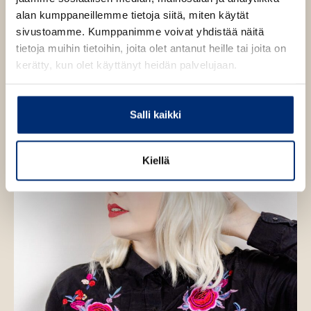
a
alan kumppaneillemme tietoja siitä, miten käytät
r
i
sivustoamme. Kumppanimme voivat yhdistää näitä
L
tietoja muihin tietoihin, joita olet antanut heille tai joita on
u
kerätty, kun olet käyttänyt heidän palvelujaan.
o
m
a
Salli kaikki
Kiellä