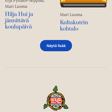
Erja Pyhältö-Seppälä,
Mari Luoma
Hilja Hui ja
Mari Luoma
jännittävä
Kultakutrin
koulupäivä
kohtalo
Näytä lisää