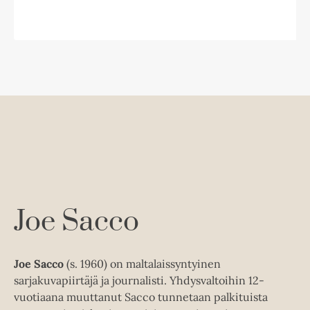
l
i
l
e
h
t
e
e
n
Joe Sacco
Joe Sacco
(s. 1960) on maltalaissyntyinen
sarjakuvapiirtäjä ja journalisti. Yhdysvaltoihin 12-
vuotiaana muuttanut Sacco tunnetaan palkituista