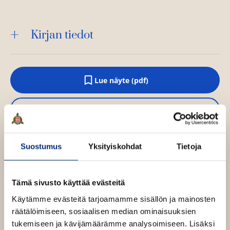
Kirjan tiedot
Lue näyte (pdf)
A
u
k
Kirjan kuvapankkikuvat
e
a
a
u
u
Suostumus
Yksityiskohdat
Tietoja
Osta teos
t
e
e
n
Tämä sivusto käyttää evästeitä
Kovakantinen kirja
v
O
K
ä
Käytämme evästeitä tarjoamamme sisällön ja mainosten
s
i
l
räätälöimiseen, sosiaalisen median ominaisuuksien
i
t
r
l
tukemiseen ja kävijämäärämme analysoimiseen. Lisäksi
a
j