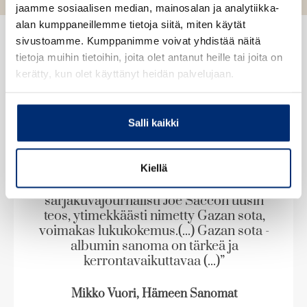
e
jaamme sosiaalisen median, mainosalan ja analytiikka-
a
h
alan kumppaneillemme tietoja siitä, miten käytät
t
.
e
sivustoamme. Kumppanimme voivat yhdistää näitä
f
e
tietoja muihin tietoihin, joita olet antanut heille tai joita on
n
i
Mediassa
kerätty, kun olet käyttänyt heidän palvelujaan.
A
S
S
u
k
k
k
Salli kaikki
i
i
e
p
p
a
l
l
a
Kiellä
”Vaikka Gazan sodasta on saanut kuulla
i
i
u
ja nähdä uutisia joka tuutista, on palkitun
s
s
u
sarjakuvajournalisti Joe Saccon uusin
t
t
t
teos, ytimekkäästi nimetty Gazan sota,
e
voimakas lukukokemus.(...) Gazan sota -
e
albumin sanoma on tärkeä ja
kerrontavaikuttavaa (...)”
n
v
Mikko Vuori, Hämeen Sanomat
ä