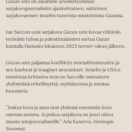
Gazan sota
on aikamme arvostetuimman
sarjakuvajournalistin ajankohtainen, satiirinen
sarjakuvaessee Israelin tuoreista sotatoimista Gazassa.
Joe Saccon uusi sarjakuva
Gazan sota
kuvaa viiltävän
terävästi tuhoa ja palestiinalaisten sortoa Gazan
kaistalla Hamasin lokakuun 2023 terrori-iskun jälkeen.
Gazan sota
paljastaa konfliktin moraalittomuuden ja
sen kauheat ja traagiset seuraukset. Israelin ja USA:n
toimintaa kritisoiva teos on Saccolle ominainen
yhdistelmä rehellisyyttä, myötätuntoa ja mustaa
huumoria.
”Joskus kuva ja sana ovat yhdessä enemmän kuin
osiensa summa. Ja joskus sarjakuva on juuri oikea
muoto sotajournalismille.” Arla Kanerva,
Helsingin
Sanomat
.