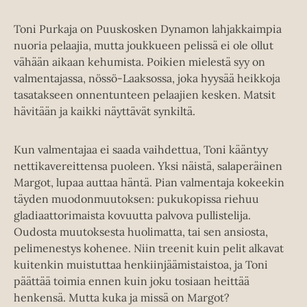
Toni Purkaja on Puuskosken Dynamon lahjakkaimpia
nuoria pelaajia, mutta joukkueen pelissä ei ole ollut
vähään aikaan kehumista. Poikien mielestä syy on
valmentajassa, nössö-Laaksossa, joka hyysää heikkoja
tasatakseen onnentunteen pelaajien kesken. Matsit
hävitään ja kaikki näyttävät synkiltä.
Kun valmentajaa ei saada vaihdettua, Toni kääntyy
nettikavereittensa puoleen. Yksi näistä, salaperäinen
Margot, lupaa auttaa häntä. Pian valmentaja kokeekin
täyden muodonmuutoksen: pukukopissa riehuu
gladiaattorimaista kovuutta palvova pullistelija.
Oudosta muutoksesta huolimatta, tai sen ansiosta,
pelimenestys kohenee. Niin treenit kuin pelit alkavat
kuitenkin muistuttaa henkiinjäämistaistoa, ja Toni
päättää toimia ennen kuin joku tosiaan heittää
henkensä. Mutta kuka ja missä on Margot?