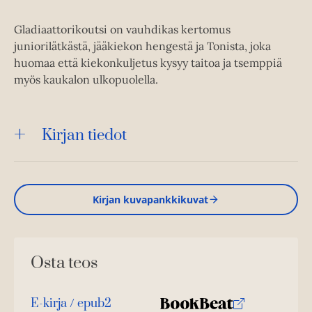
Gladiaattorikoutsi on vauhdikas kertomus
juniorilätkästä, jääkiekon hengestä ja Tonista, joka
huomaa että kiekonkuljetus kysyy taitoa ja tsemppiä
myös kaukalon ulkopuolella.
Kirjan tiedot
Kirjan kuvapankkikuvat
Osta teos
E-kirja / epub2
K
B