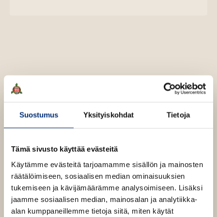
u
o
u
o
n
k
t
b
e
e
l
a
e
t
A
Taina Haahti
u
k
Suostumus
Yksityiskohdat
Tietoja
e
a
Lue lisää tekijästä
T
Tämä sivusto käyttää evästeitä
a
a
i
u
Käytämme evästeitä tarjoamamme sisällön ja mainosten
n
u
räätälöimiseen, sosiaalisen median ominaisuuksien
a
H
t
tukemiseen ja kävijämäärämme analysoimiseen. Lisäksi
a
e
jaamme sosiaalisen median, mainosalan ja analytiikka-
a
e
h
alan kumppaneillemme tietoja siitä, miten käytät