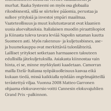
murhat. Raaka Systeemi on myös osa globaalia
rikosbisnestä, sillä se siirtelee pääomia, perustaa ja
sulkee yrityksiä ja investoi ympäri maailmaa.
Vaateteollisuus ja muut kulutustavarat ovat klaanien
uusia aluevaltauksia. Italialaisen muodin piraattikopiot
ja Kiinasta tuleva tavara leviää Napolin sataman kautta
Suomeen asti. Myös rakennus- ja kuljetusbisnes, ase-
ja huumekauppa ovat merkittäviä tulonlähteitä.
Lailliset yritykset sotketaan harmaaseen talouteen
edullisilla jätekuljetuksilla. Asiakasta kiinnostaa vain
hinta, ei se, minne myrkkylasti kaadetaan. Camorran
mailla Etelä-Italiassa syöpäkuolleisuus kasvaa eikä
kukaan tiedä, missä kaikkialla syödään ongelmajätteillä
terästettyä viljaa. Vuonna 2008 Matteo Garronen
ohjaama elokuvaversio voitti Cannesin elokuvajuhlien
Grand Prix -palkinnon.