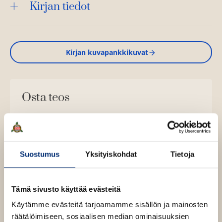
Kirjan tiedot
Kirjan kuvapankkikuvat
Osta teos
Äänikirja
K
B
u
o
E-kirja / epub2
K
B
Suostumus
Yksityiskohdat
Tietoja
u
o
u
o
n
k
u
o
t
b
n
k
Tämä sivusto käyttää evästeitä
e
e
t
b
l
a
Käytämme evästeitä tarjoamamme sisällön ja mainosten
e
e
e
t
räätälöimiseen, sosiaalisen median ominaisuuksien