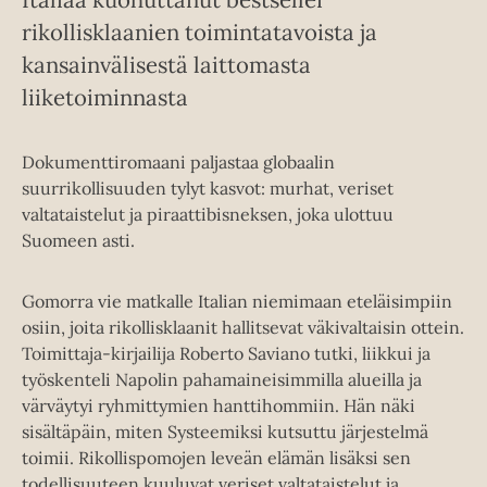
rikollisklaanien toimintatavoista ja
kansainvälisestä laittomasta
liiketoiminnasta
Dokumenttiromaani paljastaa globaalin
suurrikollisuuden tylyt kasvot: murhat, veriset
valtataistelut ja piraattibisneksen, joka ulottuu
Suomeen asti.
Gomorra vie matkalle Italian niemimaan eteläisimpiin
osiin, joita rikollisklaanit hallitsevat väkivaltaisin ottein.
Toimittaja-kirjailija Roberto Saviano tutki, liikkui ja
työskenteli Napolin pahamaineisimmilla alueilla ja
värväytyi ryhmittymien hanttihommiin. Hän näki
sisältäpäin, miten Systeemiksi kutsuttu järjestelmä
toimii. Rikollispomojen leveän elämän lisäksi sen
todellisuuteen kuuluvat veriset valtataistelut ja