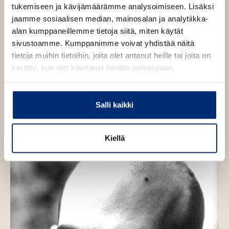
l
a
A
tukemiseen ja kävijämäärämme analysoimiseen. Lisäksi
e
t
u
jaamme sosiaalisen median, mainosalan ja analytiikka-
A
k
Roberto Saviano
alan kumppaneillemme tietoja siitä, miten käytät
u
e
sivustoamme. Kumppanimme voivat yhdistää näitä
k
a
tietoja muihin tietoihin, joita olet antanut heille tai joita on
e
a
kerätty, kun olet käyttänyt heidän palvelujaan.
a
Lue lisää tekijästä
u
R
a
o
u
b
u
t
Salli kaikki
e
u
r
e
t
t
e
o
e
Kiellä
n
S
e
a
v
v
n
ä
i
v
a
l
n
ä
i
o
l
l
i
e
l
h