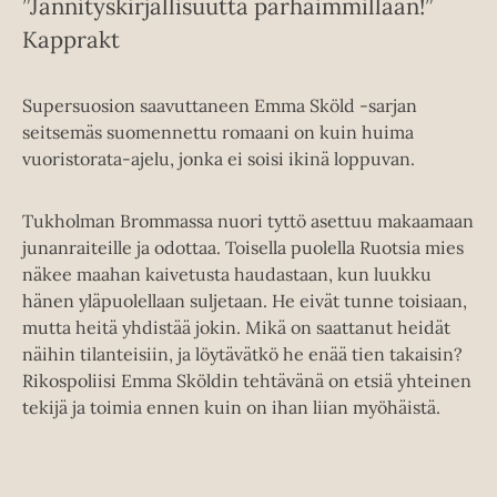
”Jännityskirjallisuutta parhaimmillaan!”
Kapprakt
Supersuosion saavuttaneen Emma Sköld -sarjan
seitsemäs suomennettu romaani on kuin huima
vuoristorata-ajelu, jonka ei soisi ikinä loppuvan.
Tukholman Brommassa nuori tyttö asettuu makaamaan
junanraiteille ja odottaa. Toisella puolella Ruotsia mies
näkee maahan kaivetusta haudastaan, kun luukku
hänen yläpuolellaan suljetaan. He eivät tunne toisiaan,
mutta heitä yhdistää jokin. Mikä on saattanut heidät
näihin tilanteisiin, ja löytävätkö he enää tien takaisin?
Rikospoliisi Emma Sköldin tehtävänä on etsiä yhteinen
tekijä ja toimia ennen kuin on ihan liian myöhäistä.