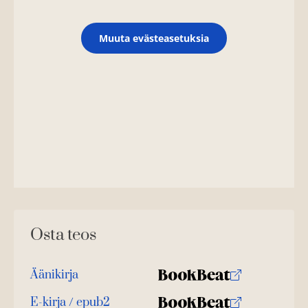
t
e
e
n
Muuta evästeasetuksia
Osta teos
Äänikirja
K
B
u
o
E-kirja / epub2