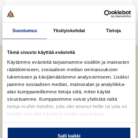
e
n
ä
e
v
l
n
ä
i
v
l
l
ä
Suostumus
Yksityiskohdat
Tietoja
i
e
l
l
h
i
e
t
l
Tämä sivusto käyttää evästeitä
h
e
e
Käytämme evästeitä tarjoamamme sisällön ja mainosten
t
e
h
räätälöimiseen, sosiaalisen median ominaisuuksien
e
n
t
tukemiseen ja kävijämäärämme analysoimiseen. Lisäksi
e
e
jaamme sosiaalisen median, mainosalan ja analytiikka-
n
e
alan kumppaneillemme tietoja siitä, miten käytät
Sofie Sarenbrant
n
sivustoamme. Kumppanimme voivat yhdistää näitä
tietoja muihin tietoihin, joita olet antanut heille tai joita on
kerätty, kun olet käyttänyt heidän palvelujaan.
Sofie Sarenbrant
(s. 1978) halusi tehdä selvän eron
sankarittarensa ja muista ruotsalaisista jännäreistä
tuttujen elämäänsä väsyneiden poliisien välille. Syntyi
Salli kaikki