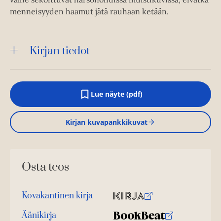
menneisyyden haamut jätä rauhaan ketään.
Kirjan tiedot
Lue näyte (pdf)
A
u
k
Kirjan kuvapankkikuvat
e
a
a
u
u
Osta teos
t
e
e
n
Kovakantinen kirja
v
O
K
ä
s
i
Äänikirja
l