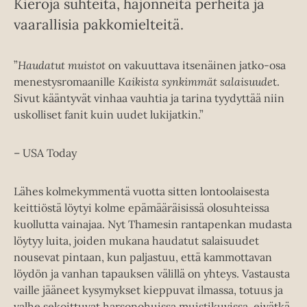
Kieroja suhteita, hajonneita perheitä ja
vaarallisia pakkomielteitä.
”
Haudatut muistot
on vakuuttava itsenäinen jatko-osa
menestysromaanille
Kaikista synkimmät salaisuude
t.
Sivut kääntyvät vinhaa vauhtia ja tarina tyydyttää niin
uskolliset fanit kuin uudet lukijatkin.”
– USA Today
Lähes kolmekymmentä vuotta sitten lontoolaisesta
keittiöstä löytyi kolme epämääräisissä olosuhteissa
kuollutta vainajaa. Nyt Thamesin rantapenkan mudasta
löytyy luita, joiden mukana haudatut salaisuudet
nousevat pintaan, kun paljastuu, että kammottavan
löydön ja vanhan tapauksen välillä on yhteys. Vastausta
vaille jääneet kysymykset kieppuvat ilmassa, totuus ja
valhe sekoittuvat harsonohuissa muistikuvissa, eivätkä