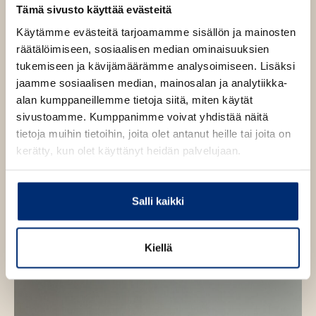
Lisa Jewell
Tämä sivusto käyttää evästeitä
Käytämme evästeitä tarjoamamme sisällön ja mainosten
Lisa Jewell (s. 1968) on psykologisen jännityksen
räätälöimiseen, sosiaalisen median ominaisuuksien
mestari. Jewellin älykkäästi punotut, viihdyttävät,
tukemiseen ja kävijämäärämme analysoimiseen. Lisäksi
koskettavat ja koukuttavat trillerit ovat valloittaneet
jaamme sosiaalisen median, mainosalan ja analytiikka-
lukijat ympäri maailman, ja teoksia on käännetty jo 29
alan kumppaneillemme tietoja siitä, miten käytät
kielelle. Hän asuu synnyinkaupungissaan Lontoossa
sivustoamme. Kumppanimme voivat yhdistää näitä
perheensä kanssa.
tietoja muihin tietoihin, joita olet antanut heille tai joita on
kerätty, kun olet käyttänyt heidän palvelujaan.
Lue lisää tekijästä
L
i
Salli kaikki
s
a
J
e
Kiellä
w
e
l
l