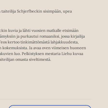
aiteilija Schjerfbeckin sisimpään, upea
kin kuvia ja lähti vuosien matkalle etsimään
ämyksiin ja purkautui romaaniksi, jossa kirjailija
 Teos kertoo tinkimättömästä lahjakkuudesta,
en kokemuksista. Ja avaa oven viimeisen huoneen
akuvien luo. Pelkistyksen mestaria Liehu kuvaa
aiteilijan omasta siveltimestä.