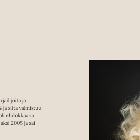
ailijoita ja
ja siitä valmistuu
 oli ehdokkaana
aksi 2005 ja sai