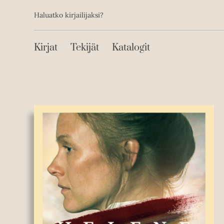
Toissijainen
Hyppää
Haluatko kirjailijaksi?
sisältöön
Päävalikko
Kirjat
Tekijät
Katalogit