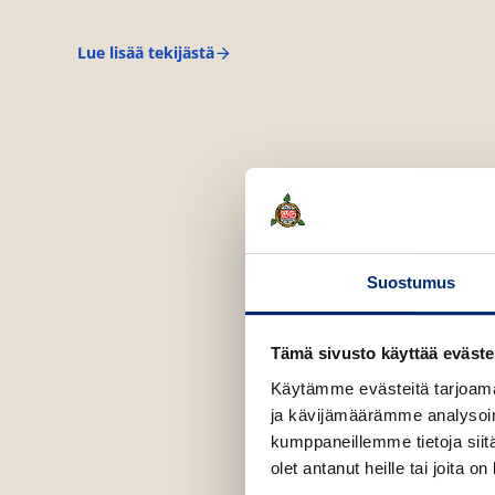
Lue lisää tekijästä
R
a
k
e
l
L
i
e
h
u
Suostumus
Tämä sivusto käyttää eväste
Käytämme evästeitä tarjoama
ja kävijämäärämme analysoim
kumppaneillemme tietoja siitä
olet antanut heille tai joita o