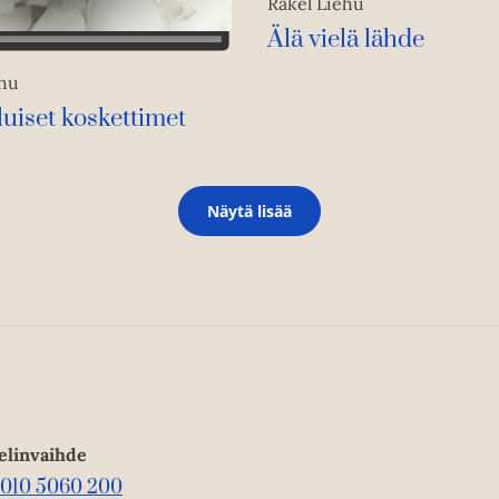
Rakel Liehu
Älä vielä lähde
ehu
uiset koskettimet
Näytä lisää
elinvaihde
010 5060 200