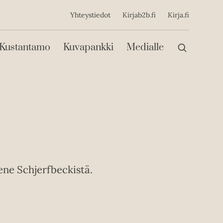
ijainen
Yhteystiedot
Kirjab2b.fi
Kirja.fi
Päävalikko
Kustantamo
Kuvapankki
Medialle
ne Schjerfbeckistä.