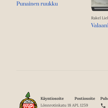
Punainen ruukku
Rakel Li
Valaanl
Käyntiosoite
Postiosoite
Puh
Lönnrotinkatu 18 A
PL 1259