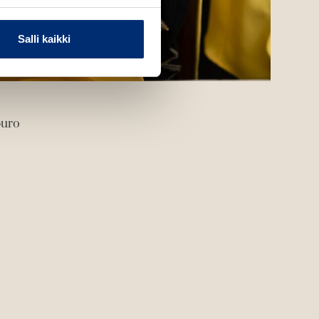
Salli kaikki
puro