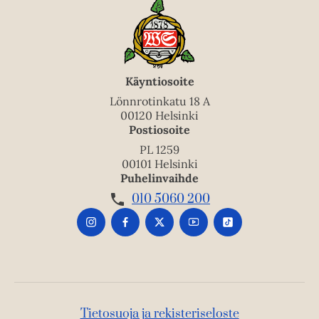
Käyntiosoite
Lönnrotinkatu 18 A
00120 Helsinki
Postiosoite
PL 1259
00101 Helsinki
Puhelinvaihde
010 5060 200
Tietosuoja ja rekisteriseloste