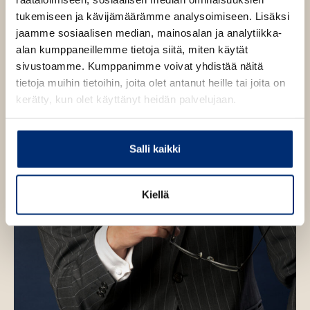
e
e
tukemiseen ja kävijämäärämme analysoimiseen. Lisäksi
n
jaamme sosiaalisen median, mainosalan ja analytiikka-
alan kumppaneillemme tietoja siitä, miten käytät
sivustoamme. Kumppanimme voivat yhdistää näitä
tietoja muihin tietoihin, joita olet antanut heille tai joita on
kerätty, kun olet käyttänyt heidän palvelujaan.
Salli kaikki
Kiellä