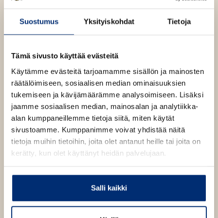
ä
Lue lisää tekijästä
A
l
n
Suostumus
Yksityiskohdat
Tietoja
d
i
r
l
z
e
e
Tämä sivusto käyttää evästeitä
j
h
S
Käytämme evästeitä tarjoamamme sisällön ja mainosten
t
a
räätälöimiseen, sosiaalisen median ominaisuuksien
p
e
k
tukemiseen ja kävijämäärämme analysoimiseen. Lisäksi
e
o
jaamme sosiaalisen median, mainosalan ja analytiikka-
w
n
s
alan kumppaneillemme tietoja siitä, miten käytät
k
sivustoamme. Kumppanimme voivat yhdistää näitä
i
tietoja muihin tietoihin, joita olet antanut heille tai joita on
kerätty, kun olet käyttänyt heidän palvelujaan.
Salli kaikki