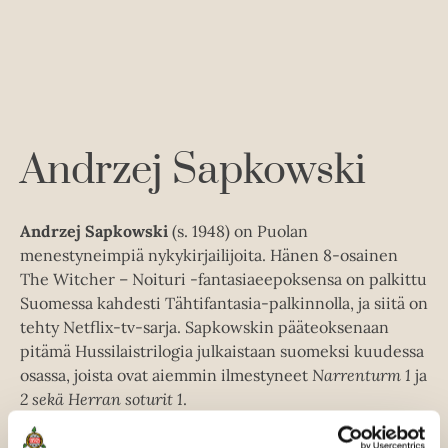
i
t
r
l
a
j
e
a
h
t
.
e
f
e
n
i
A
Andrzej Sapkowski
u
k
e
Andrzej Sapkowski
(s. 1948) on Puolan
a
menestyneimpiä nykykirjailijoita. Hänen 8-osainen
a
The Witcher – Noituri -fantasiaeepoksensa on palkittu
u
Suomessa kahdesti Tähtifantasia-palkinnolla, ja siitä on
u
tehty Netflix-tv-sarja. Sapkowskin pääteoksenaan
t
pitämä Hussilaistrilogia julkaistaan suomeksi kuudessa
e
osassa, joista ovat aiemmin ilmestyneet
Narrenturm 1
ja
e
2 sekä Herran soturit 1
.
n
v