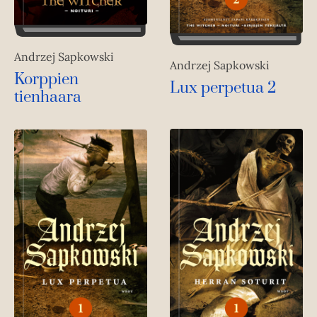
Andrzej Sapkowski
Andrzej Sapkowski
Korppien
Lux perpetua 2
tienhaara