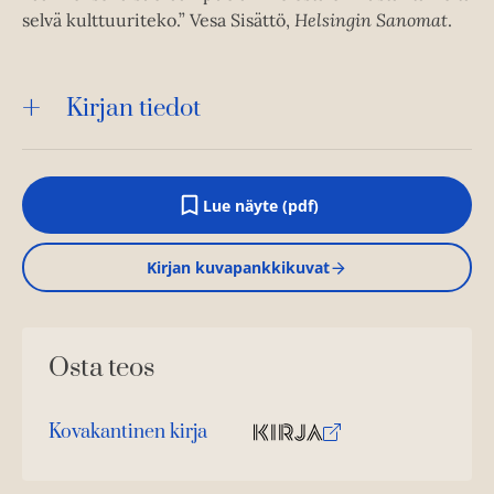
selvä kulttuuriteko.” Vesa Sisättö,
Helsingin Sanomat
.
Kirjan tiedot
Lue näyte (pdf)
A
u
k
Kirjan kuvapankkikuvat
e
a
a
u
u
Osta teos
t
e
e
n
Kovakantinen kirja
v
O
K
ä
s
i
l