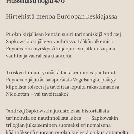
Hussilaistrilogia 4/6
Hirtehistä menoa Euroopan keskiajassa
Puolan kirjallisen kentän suuri tarinaniskijä Andrzej
Sapkowski on jälleen vauhdissa. Lääkärialkemisti
Reynevanin myrskyisä kujanjuoksu jatkuu sarjana
vauhtia ja vaarallisia tilanteita.
Troskyn linnan tyrmästä taikakeinoin vapautunut
Reynevan jäljittää
salaperäistä Vogelsangia, päätyy
kiipelistä toiseen ja tavoittaa lopulta rakastamaansa
Nicolettan – vai tavoittaako?
”Andrzej Sapkowskin jutustelevaa historiallista
tarinointia on nautinnollista lukea. – – Sapkowskin
trilogian julkaiseminen suomeksi erinomaisena
käännöksenä suoraan puolan kielestä on kustantamolta