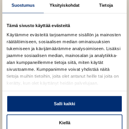
itsetuntemuksen.
Suostumus
Yksityiskohdat
Tietoja
Tämä sivusto käyttää evästeitä
Kirjan tiedot
Käytämme evästeitä tarjoamamme sisällön ja mainosten
räätälöimiseen, sosiaalisen median ominaisuuksien
tukemiseen ja kävijämäärämme analysoimiseen. Lisäksi
Lue näyte (pdf)
jaamme sosiaalisen median, mainosalan ja analytiikka-
A
u
alan kumppaneillemme tietoja siitä, miten käytät
k
sivustoamme. Kumppanimme voivat yhdistää näitä
Kirjan kuvapankkikuvat
e
a
tietoja muihin tietoihin, joita olet antanut heille tai joita on
a
kerätty, kun olet käyttänyt heidän palvelujaan.
u
u
Osta teos
t
e
Salli kaikki
e
n
Äänikirja
v
K
B
ä
u
o
Kiellä
E-kirja / epub2
l
K
B
i