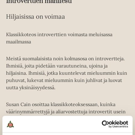
Introverttien manifesti
Hiljaisissa on voimaa
Klassikkoteos introverttien voimasta meluisassa
maailmassa
Meistä suomalaisista noin kolmasosa on introvertteja.
Ihmisiä, joita pidetään varautuneina, ujoina ja
hiljaisina. Ihmisiä, jotka kuuntelevat mieluummin kuin
puhuvat, lukevat mieluummin kuin juhlivat ja luovat
uutta yksinäisyydessä.
Susan Cain osoittaa klassikkoteoksessaan, kuinka
väärinymmärrettyjä ja aliarvostettuja introvertit usein
ovat ja kuinka suuri voimavara hiljaisuudessa piilee.
Ennen kaikkea kirja kannustaa hiljaisia ja ujoja olemaan
itselleen uskollisia ja löytämään aidon