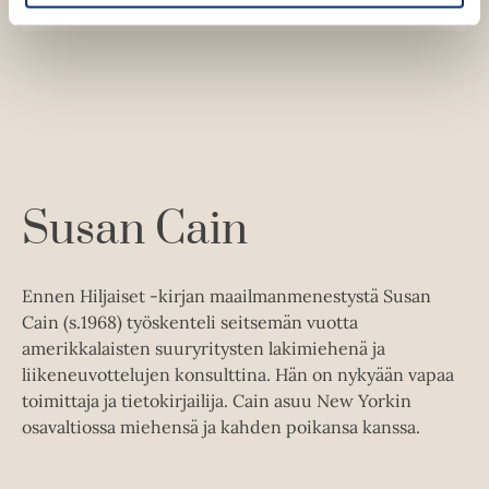
u
o
l
u
o
n
k
e
u
o
t
b
h
n
k
t
e
e
e
t
b
l
a
e
e
e
n
e
t
l
a
A
e
t
u
A
k
Susan Cain
u
e
k
a
e
a
Ennen Hiljaiset -kirjan maailmanmenestystä Susan
a
u
Cain (s.1968) työskenteli seitsemän vuotta
a
u
amerikkalaisten suuryritysten lakimiehenä ja
u
t
liikeneuvottelujen konsulttina. Hän on nykyään vapaa
u
e
toimittaja ja tietokirjailija. Cain asuu New Yorkin
t
e
osavaltiossa miehensä ja kahden poikansa kanssa.
e
n
e
v