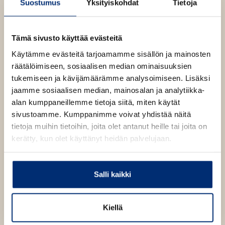
Suostumus
Yksityiskohdat
Tietoja
t
u
e
u
S
u
t
h
Tämä sivusto käyttää evästeitä
e
o
e
Käytämme evästeitä tarjoamamme sisällön ja mainosten
n
e
n
räätälöimiseen, sosiaalisen median ominaisuuksien
n
v
tukemiseen ja kävijämäärämme analysoimiseen. Lisäksi
ä
jaamme sosiaalisen median, mainosalan ja analytiikka-
l
alan kumppaneillemme tietoja siitä, miten käytät
i
sivustoamme. Kumppanimme voivat yhdistää näitä
l
tietoja muihin tietoihin, joita olet antanut heille tai joita on
e
kerätty, kun olet käyttänyt heidän palvelujaan.
h
t
e
Salli kaikki
e
n
Kiellä