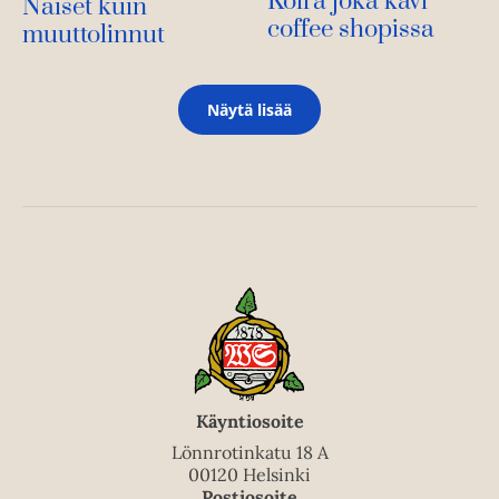
Koira joka kävi
Naiset kuin
coffee shopissa
muuttolinnut
Näytä lisää
Käyntiosoite
Lönnrotinkatu 18 A
00120 Helsinki
Postiosoite