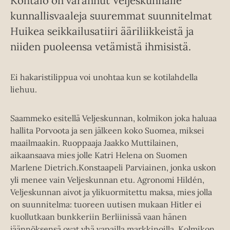
Kohtalo on varannut Veljeskunnalle
kunnallisvaaleja suuremmat suunnitelmat
Huikea seikkailusatiiri ääriliikkeistä ja
niiden puoleensa vetämistä ihmisistä.
Ei hakaristilippua voi unohtaa kun se kotilahdella
liehuu.
Saammeko esitellä Veljeskunnan, kolmikon joka haluaa
hallita Porvoota ja sen jälkeen koko Suomea, miksei
maailmaakin. Ruoppaaja Jaakko Muttilainen,
aikaansaava mies jolle Katri Helena on Suomen
Marlene Dietrich.Konstaapeli Parviainen, jonka uskon
yli menee vain Veljeskunnan etu. Agronomi Hildén,
Veljeskunnan aivot ja ylikuormitettu maksa, mies jolla
on suunnitelma: tuoreen uutisen mukaan Hitler ei
kuollutkaan bunkkeriin Berliinissä vaan hänen
jäännöksensä ovat yhä vapailla markkinoilla. Kolmikon