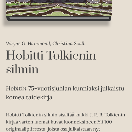
Wayne G. Hammond, Christina Scull
Hobitti Tolkienin
silmin
Hobitin
75-vuotisjuhlan kunniaksi julkaistu
komea taidekirja.
Hobitti Tolkienin silmin sisältää kaikki J. R. R. Tolkienin
kirjaa varten luomat kuvat luonnoksineen.Yli 100
originaalipiirrosta, joista osa julkaistaan nyt