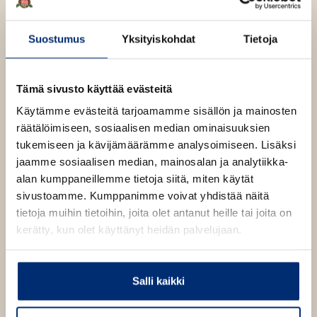
Christina Scull
Suostumus
Yksityiskohdat
Tietoja
Wayne G. Hammond
on Williams Collegen
harvinaisten kirjojen Chapin-kirjaston
Tämä sivusto käyttää evästeitä
apulaiskirjastonhoitaja Williamstownissa,
Käytämme evästeitä tarjoamamme sisällön ja mainosten
Massachusettsissa. Hänen puolisonsa
Christina Scull
räätälöimiseen, sosiaalisen median ominaisuuksien
on toiminut Lontoon Sir John Soanen museon
tukemiseen ja kävijämäärämme analysoimiseen. Lisäksi
kirjastonhoitajana ja toimittaa The Tolkien Collector -
jaamme sosiaalisen median, mainosalan ja analytiikka-
lehteä. Heidän monista Tolkien-aiheisista kirjoistaan
alan kumppaneillemme tietoja siitä, miten käytät
on suomennettu
Hobitti Tolkienin silmin
(WSOY 2012)
sivustoamme. Kumppanimme voivat yhdistää näitä
ja
Taru Sormusten herrasta Tolkienin silmin
(WSOY
tietoja muihin tietoihin, joita olet antanut heille tai joita on
2015). Pariskunta on myös toimittanut Tolkienin
kerätty, kun olet käyttänyt heidän palvelujaan.
postuumisti julkaistun sadun
Roverandom
(WSOY
2001) sekä koonnut Tolkienin
Kirjeiden
erinomaisen
hakemiston.
Salli kaikki