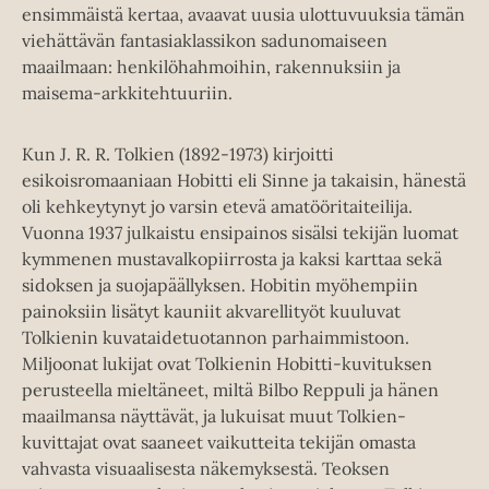
ensimmäistä kertaa, avaavat uusia ulottuvuuksia tämän
viehättävän fantasiaklassikon sadunomaiseen
maailmaan: henkilöhahmoihin, rakennuksiin ja
maisema-arkkitehtuuriin.
Kun J. R. R. Tolkien (1892-1973) kirjoitti
esikoisromaaniaan Hobitti eli Sinne ja takaisin, hänestä
oli kehkeytynyt jo varsin etevä amatööritaiteilija.
Vuonna 1937 julkaistu ensipainos sisälsi tekijän luomat
kymmenen mustavalkopiirrosta ja kaksi karttaa sekä
sidoksen ja suojapäällyksen. Hobitin myöhempiin
painoksiin lisätyt kauniit akvarellityöt kuuluvat
Tolkienin kuvataidetuotannon parhaimmistoon.
Miljoonat lukijat ovat Tolkienin Hobitti-kuvituksen
perusteella mieltäneet, miltä Bilbo Reppuli ja hänen
maailmansa näyttävät, ja lukuisat muut Tolkien-
kuvittajat ovat saaneet vaikutteita tekijän omasta
vahvasta visuaalisesta näkemyksestä. Teoksen