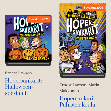
Syyskuu 2026
Lokakuu 2026
Ernest Lawson
Höpersankarit:
Ernest Lawson, Maria
Halloween-
Makkonen
spesiaali
Höpersankarit:
Pahisten koulu