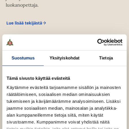
u
luokanopettaja.
u
t
e
Lue lisää tekijästä
E
e
r
n
n
e
v
s
t
ä
L
l
Suostumus
Yksityiskohdat
Tietoja
a
i
w
s
l
o
e
Tämä sivusto käyttää evästeitä
n
h
Käytämme evästeitä tarjoamamme sisällön ja mainosten
t
räätälöimiseen, sosiaalisen median ominaisuuksien
e
tukemiseen ja kävijämäärämme analysoimiseen. Lisäksi
e
jaamme sosiaalisen median, mainosalan ja analytiikka-
n
alan kumppaneillemme tietoja siitä, miten käytät
sivustoamme. Kumppanimme voivat yhdistää näitä
tietoja muihin tietoihin, joita olet antanut heille tai joita on