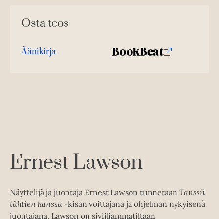
Osta teos
Äänikirja
K
B
u
o
u
o
n
k
t
b
e
e
l
a
e
t
A
Ernest Lawson
u
k
e
Näyttelijä ja juontaja Ernest Lawson tunnetaan
Tanssii
a
tähtien kanssa
-kisan voittajana ja ohjelman nykyisenä
a
juontajana. Lawson on siviiliammatiltaan