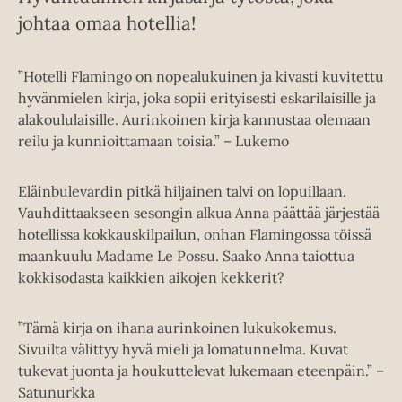
johtaa omaa hotellia!
”Hotelli Flamingo on nopealukuinen ja kivasti kuvitettu
hyvänmielen kirja, joka sopii erityisesti eskarilaisille ja
alakoululaisille. Aurinkoinen kirja kannustaa olemaan
reilu ja kunnioittamaan toisia.” – Lukemo
Eläinbulevardin pitkä hiljainen talvi on lopuillaan.
Vauhdittaakseen sesongin alkua Anna päättää järjestää
hotellissa kokkauskilpailun, onhan Flamingossa töissä
maankuulu Madame Le Possu. Saako Anna taiottua
kokkisodasta kaikkien aikojen kekkerit?
”Tämä kirja on ihana aurinkoinen lukukokemus.
Sivuilta välittyy hyvä mieli ja lomatunnelma. Kuvat
tukevat juonta ja houkuttelevat lukemaan eteenpäin.” –
Satunurkka