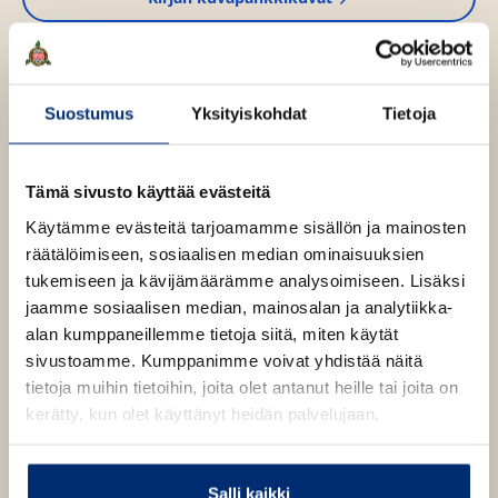
a
a
u
u
Osta teos
t
e
Suostumus
Yksityiskohdat
Tietoja
e
n
Äänikirja
v
K
B
ä
Tämä sivusto käyttää evästeitä
u
o
E-kirja / epub2
l
K
B
i
Käytämme evästeitä tarjoamamme sisällön ja mainosten
u
o
l
u
o
räätälöimiseen, sosiaalisen median ominaisuuksien
n
k
e
u
o
tukemiseen ja kävijämäärämme analysoimiseen. Lisäksi
t
b
h
n
k
t
jaamme sosiaalisen median, mainosalan ja analytiikka-
e
e
e
t
b
alan kumppaneillemme tietoja siitä, miten käytät
l
a
e
e
e
n
sivustoamme. Kumppanimme voivat yhdistää näitä
e
t
l
a
tietoja muihin tietoihin, joita olet antanut heille tai joita on
A
e
t
kerätty, kun olet käyttänyt heidän palvelujaan.
u
A
k
Alex Milway
u
e
k
Salli kaikki
a