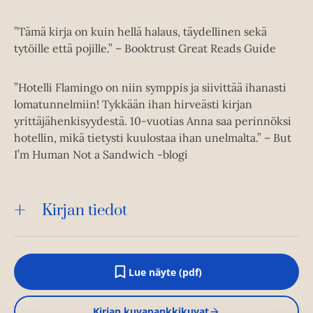
”Tämä kirja on kuin hellä halaus, täydellinen sekä
tytöille että pojille.” – Booktrust Great Reads Guide
”Hotelli Flamingo on niin symppis ja siivittää ihanasti
lomatunnelmiin! Tykkään ihan hirveästi kirjan
yrittäjähenkisyydestä. 10-vuotias Anna saa perinnöksi
hotellin, mikä tietysti kuulostaa ihan unelmalta.” – But
I’m Human Not a Sandwich -blogi
Kirjan tiedot
Lue näyte (pdf)
A
u
k
Kirjan kuvapankkikuvat
e