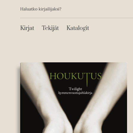
Toissijainen
Hyppää
Haluatko kirjailijaksi?
sisältöön
Päävalikko
Kirjat
Tekijät
Katalogit