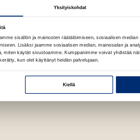
rizonassa. Lue lisää
e
Yksityiskohdat
n
itä
mme sisällön ja mainosten räätälöimiseen, sosiaalisen median
iseen. Lisäksi jaamme sosiaalisen median, mainosalan ja analy
, miten käytät sivustoamme. Kumppanimme voivat yhdistää näitä t
n kerätty, kun olet käyttänyt heidän palvelujaan.
Kiellä