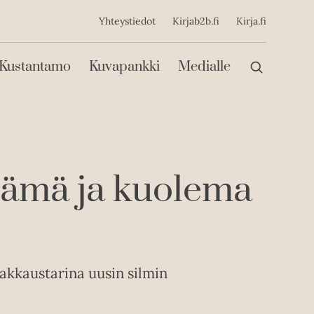
ijainen
Yhteystiedot
Kirjab2b.fi
Kirja.fi
Päävalikko
Kustantamo
Kuvapankki
Medialle
lämä ja kuolema
akkaustarina uusin silmin