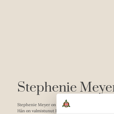
Stephenie Meye
Stephenie Meyer on kirjoittanut Twilight-saagan l
Hän on valmistunut Brigham Young yliopistosta pää