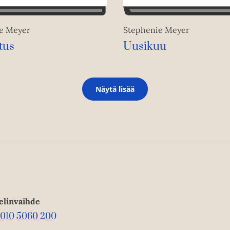
e Meyer
Stephenie Meyer
tus
Uusikuu
Näytä lisää
elinvaihde
010 5060 200