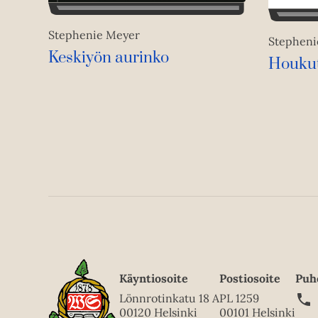
Stephenie Meyer
Stepheni
Keskiyön aurinko
Houku
Käyntiosoite
Postiosoite
Puh
Lönnrotinkatu 18 A
PL 1259
00120 Helsinki
00101 Helsinki