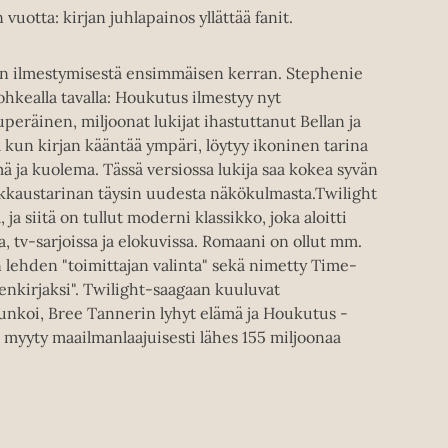
otta: kirjan juhlapainos yllättää fanit.
 ilmestymisestä ensimmäisen kerran. Stephenie
rohkealla tavalla: Houkutus ilmestyy nyt
uperäinen, miljoonat lukijat ihastuttanut Bellan ja
kun kirjan kääntää ympäri, löytyy ikoninen tarina
ja kuolema. Tässä versiossa lukija saa kokea syvän
rakkaustarinan täysin uudesta näkökulmasta.Twilight
a siitä on tullut moderni klassikko, joka aloitti
, tv-sarjoissa ja elokuvissa. Romaani on ollut mm.
lehden "toimittajan valinta" sekä nimetty Time-
enkirjaksi". Twilight-saagaan kuuluvat
unkoi, Bree Tannerin lyhyt elämä ja Houkutus -
myyty maailmanlaajuisesti lähes 155 miljoonaa