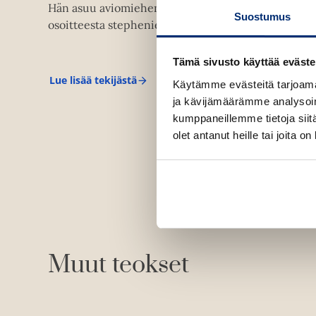
Hän asuu aviomiehensä ja kolmen poikansa kanssa A
Suostumus
osoitteesta stepheniemeyer.com.
Tämä sivusto käyttää eväste
Lue lisää tekijästä
Käytämme evästeitä tarjoama
S
t
ja kävijämäärämme analysoim
e
kumppaneillemme tietoja siitä
p
h
olet antanut heille tai joita o
e
n
i
e
M
e
y
e
r
Muut teokset