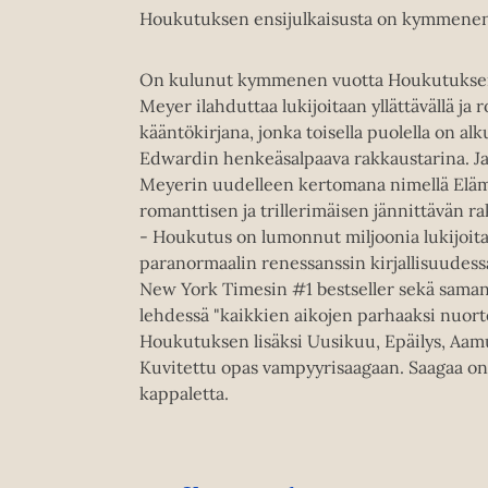
Houkutuksen ensijulkaisusta on kymmenen vu
On kulunut kymmenen vuotta Houkutuksen
Meyer ilahduttaa lukijoitaan yllättävällä ja 
kääntökirjana, jonka toisella puolella on alk
Edwardin henkeäsalpaava rakkaustarina. Ja 
Meyerin uudelleen kertomana nimellä Elämä 
romanttisen ja trillerimäisen jännittävän 
- Houkutus on lumonnut miljoonia lukijoita, j
paranormaalin renessanssin kirjallisuudessa
New York Timesin #1 bestseller sekä saman 
lehdessä "kaikkien aikojen parhaaksi nuort
Houkutuksen lisäksi Uusikuu, Epäilys, Aam
Kuvitettu opas vampyyrisaagaan. Saagaa on 
kappaletta.