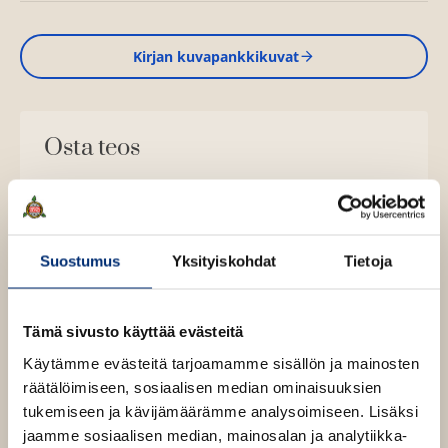
Kirjan kuvapankkikuvat
Osta teos
Kovakantinen kirja
O
K
s
i
Suostumus
Yksityiskohdat
Tietoja
t
r
a
j
a
Tämä sivusto käyttää evästeitä
.
f
Käytämme evästeitä tarjoamamme sisällön ja mainosten
i
räätälöimiseen, sosiaalisen median ominaisuuksien
A
tukemiseen ja kävijämäärämme analysoimiseen. Lisäksi
Kaija Rantakari
u
jaamme sosiaalisen median, mainosalan ja analytiikka-