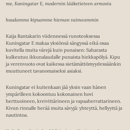
me, Kuningatar E, modernin lääketieteen armosta
huudamme kipuamme hieman vaimeammin
Kaija Rantakarin viidennessä runoteoksessa
Kuningatar E makaa yksiönsä sängyssä eikä osaa
kuvitella muita värejä kuin punaisen: Saharasta
kulkeutuu ikkunalaudalle punaista hiekkapölyä. Kipu
ja verenvuoto ovat kaikessa sietämättömyydessäänkin
muuttuneet tavanomaiseksi asiaksi.
Kuningatar ei kuitenkaan jää yksin vaan hänen
ympärilleen kokoontuu kokonainen hovi
herttuoineen, kreivittärineen ja vapaaherrattarineen.
Kivun rinnalle herää muita sävyjä: yhteyttä, hellyyttä ja
nautintoa.