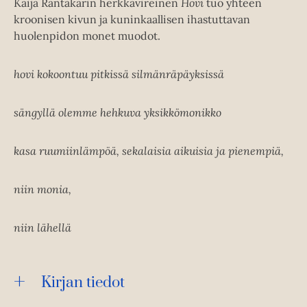
Kaija Rantakarin herkkävireinen
Hovi
tuo yhteen
kroonisen kivun ja kuninkaallisen ihastuttavan
huolenpidon monet muodot.
hovi kokoontuu pitkissä silmänräpäyksissä
sängyllä olemme hehkuva yksikkömonikko
kasa ruumiinlämpöä, sekalaisia aikuisia ja pienempiä,
niin monia,
niin lähellä
Kirjan tiedot