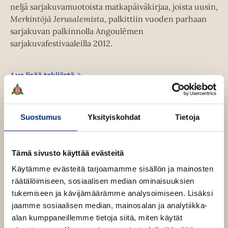
n
neljä sarjakuvamuotoista matkapäiväkirjaa, joista uusin,
Merkintöjä Jerusalemista
, palkittiin vuoden parhaan
sarjakuvan palkinnolla Angoulêmen
sarjakuvafestivaaleilla 2012.
Lue lisää tekijästä
G
u
y
D
e
Suostumus
Yksityiskohdat
Tietoja
l
i
s
l
Tämä sivusto käyttää evästeitä
e
Käytämme evästeitä tarjoamamme sisällön ja mainosten
räätälöimiseen, sosiaalisen median ominaisuuksien
tukemiseen ja kävijämäärämme analysoimiseen. Lisäksi
jaamme sosiaalisen median, mainosalan ja analytiikka-
alan kumppaneillemme tietoja siitä, miten käytät