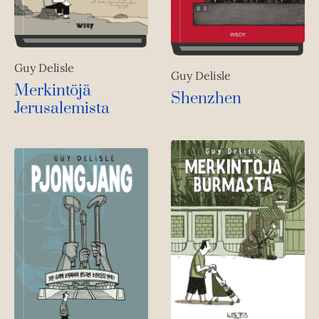
Guy Delisle
Guy Delisle
Merkintöjä
Shenzhen
Jerusalemista