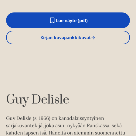
Lue näyte (pdf)
A
u
k
Kirjan kuvapankkikuvat
e
a
a
u
u
t
e
e
n
v
ä
l
Guy Delisle
i
l
e
h
Guy Delisle (s. 1966) on kanadalaissyntyinen
t
sarjakuvantekijä, joka asuu nykyään Ranskassa, sekä
e
e
kahden lapsen isä. Häneltä on aiemmin suomennettu