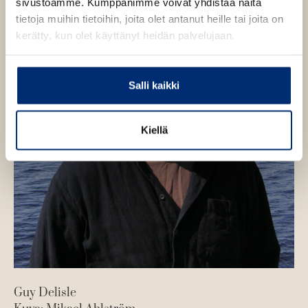
sivustoamme. Kumppanimme voivat yhdistää näitä
tietoja muihin tietoihin, joita olet antanut heille tai joita on
kerätty, kun olet käyttänyt heidän palvelujaan.
Salli kaikki
Kiellä
Guy Delisle