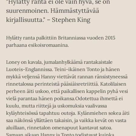
"Hylätty ranta ei ole vain hyvä, se on
suurenmoinen. Hämmästyttävää
kirjallisuutta." – Stephen King
Hylätty ranta palkittiin Britanniassa vuoden 2015
parhaana esikoisromaanina.
Loney on kavala, jumalanhylkäämä rantakaistale
Luoteis-Englannissa. Teini-ikäinen Tonto ja hänen
mykkä veljensä Hanny viettävät rannan ränsistyneessä
rinnetalossa perinteistä pääsiäisretriittiä. Katolilaisen
perheen äiti uskoo, että paikallisen kappelin pyhä vesi
vielä parantaa hänen poikansa.Odotettua ihmettä ei
kuulu, mutta riittejä ja uskomuksia vaalivassa
kyläyhteisössä tapahtuu outoja. Kylänmiehen sokea äiti
saa näkönsä yllättäen takaisin, ja vaikka kevät on vasta
aluillaan, rinnetalon omenapuut kantavat satoa.
Samaan aikaan Hanny ja Tonto todistavat kuinka