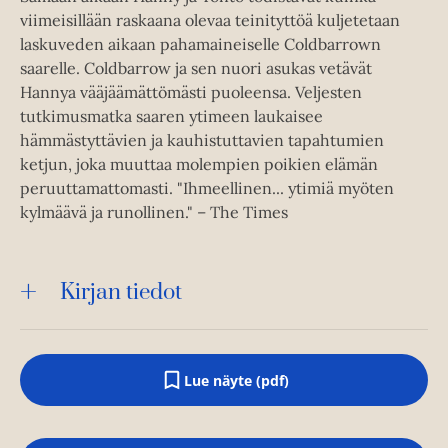
viimeisillään raskaana olevaa teinityttöä kuljetetaan
laskuveden aikaan pahamaineiselle Coldbarrown
saarelle. Coldbarrow ja sen nuori asukas vetävät
Hannya vääjäämättömästi puoleensa. Veljesten
tutkimusmatka saaren ytimeen laukaisee
hämmästyttävien ja kauhistuttavien tapahtumien
ketjun, joka muuttaa molempien poikien elämän
peruuttamattomasti. "Ihmeellinen... ytimiä myöten
kylmäävä ja runollinen." – The Times
Kirjan tiedot
Lue näyte (pdf)
A
u
k
e