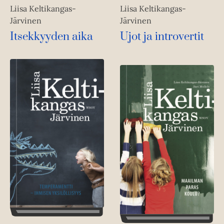
Liisa Keltikangas-
Liisa Keltikangas-
Järvinen
Järvinen
Itsekkyyden aika
Ujot ja introvertit