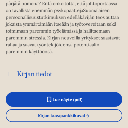
pärjätä pomona? Entä onko totta, että johtoportaassa
on tavallista enemmän psykopaattejaSuomalaisen
persoonallisuustutkimuksen edelläkävijän teos auttaa
jokaista ymmärtämään itseään ja työtovereitaan sekä
toimimaan paremmin työelämässä ja hallitsemaan
paremmin stressiä. Kirjan neuvoilla yritykset säästävät
rahaa ja saavat työntekijöidensä potentiaalin
paremmin käyttöönsä.
Kirjan tiedot
Lue näyte (pdf)
A
u
k
Kirjan kuvapankkikuvat
e
a
a