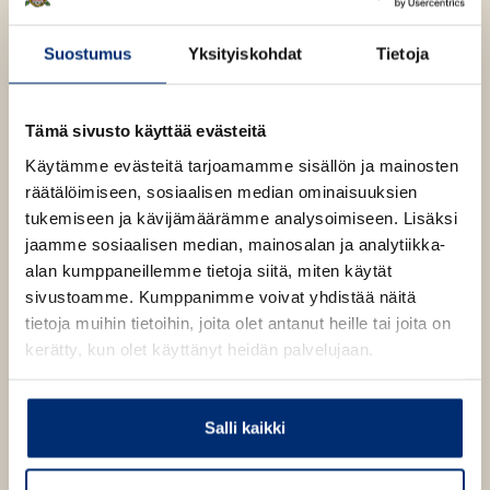
Liisa Keltikangas-
u
e
k
Järvinen
a
e
Suostumus
Yksityiskohdat
Tietoja
a
a
u
a
u
Tutkimusjohtaja, psykologian professori (em.) Liisa
u
Tämä sivusto käyttää evästeitä
t
Keltikangas-Järvinen on suomalaisen
u
e
Käytämme evästeitä tarjoamamme sisällön ja mainosten
temperamenttitutkimuksen uranuurtaja. Hän on
t
e
räätälöimiseen, sosiaalisen median ominaisuuksien
käsitellyt teoksissaan itsetuntoa, sosiaalisuutta ja
e
n
tukemiseen ja kävijämäärämme analysoimiseen. Lisäksi
temperamentin vaikutuksia muun muassa ihmisen
e
v
jaamme sosiaalisen median, mainosalan ja analytiikka-
yksilöllisyyteen, koulumenestykseen ja
n
ä
alan kumppaneillemme tietoja siitä, miten käytät
elämänhallintaan. Keltikangas-Järvinen valittiin
v
l
sivustoamme. Kumppanimme voivat yhdistää näitä
Vuoden professoriksi 2008, ja hänen teoksensa
ä
i
tietoja muihin tietoihin, joita olet antanut heille tai joita on
Sosiaalisuus ja sosiaaliset taidot (2010) sai Lauri Jäntin
l
l
kerätty, kun olet käyttänyt heidän palvelujaan.
säätiön tietokirjapalkinnon "merkittävänä
i
e
yhteiskunnallisena puheenvuorona".
l
h
e
t
Salli kaikki
h
Lue lisää tekijästä
e
L
t
i
e