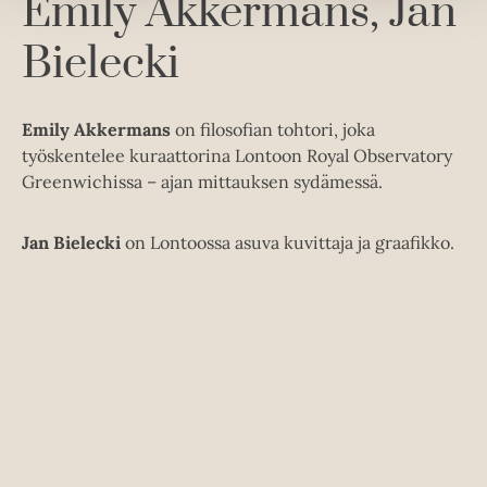
Emily Akkermans
Jan
u
k
Bielecki
e
a
a
Emily Akkermans
on filosofian tohtori, joka
u
työskentelee kuraattorina Lontoon Royal Observatory
u
Greenwichissa – ajan mittauksen sydämessä.
t
e
Jan Bielecki
on Lontoossa asuva kuvittaja ja graafikko.
e
n
v
ä
l
i
l
e
h
t