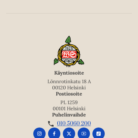
e
e
n
Käyntiosoite
Lönnrotinkatu 18 A
00120 Helsinki
Postiosoite
PL 1259
00101 Helsinki
Puhelinvaihde
010 5060 200