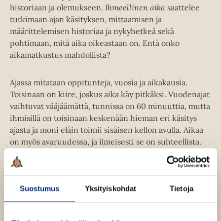
historiaan ja olemukseen.
Ihmeellinen aika
saattelee
tutkimaan ajan käsityksen, mittaamisen ja
määrittelemisen historiaa ja nykyhetkeä sekä
pohtimaan, mitä aika oikeastaan on. Entä onko
aikamatkustus mahdollista?
Ajassa mitataan oppitunteja, vuosia ja aikakausia.
Toisinaan on kiire, joskus aika käy pitkäksi. Vuodenajat
vaihtuvat vääjäämättä, tunnissa on 60 minuuttia, mutta
ihmisillä on toisinaan keskenään hieman eri käsitys
ajasta ja moni eläin toimii sisäisen kellon avulla. Aikaa
on myös avaruudessa, ja ilmeisesti se on suhteellista.
Tämä asiantunteva, syväluotaava ja värikäs tietokirja
herättelee pohtimaan, miten aikaa oikeastaan voi
hahmottaa, mitata ja ymmärtää.
Suostumus
Yksityiskohdat
Tietoja
Kirjan tiedot