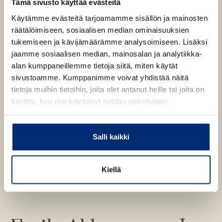
Tämä sivusto käyttää evästeitä
Käytämme evästeitä tarjoamamme sisällön ja mainosten
räätälöimiseen, sosiaalisen median ominaisuuksien
Kirjan kuvapankkikuvat
tukemiseen ja kävijämäärämme analysoimiseen. Lisäksi
jaamme sosiaalisen median, mainosalan ja analytiikka-
alan kumppaneillemme tietoja siitä, miten käytät
sivustoamme. Kumppanimme voivat yhdistää näitä
Osta teos
tietoja muihin tietoihin, joita olet antanut heille tai joita on
kerätty, kun olet käyttänyt heidän palvelujaan.
Kovakantinen kirja
O
K
s
i
Salli kaikki
t
r
a
j
a
Kiellä
.
f
i
A