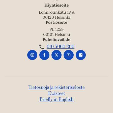
Käyntiosoite
Lönnrotinkatu 18 A
00120 Helsinki
Postiosoite
PL 1259
00101 Helsinki
Puhelinvaihde
010 5060 200
Tietosuoja ja rekisteriseloste
Evästeet
Briefly in English