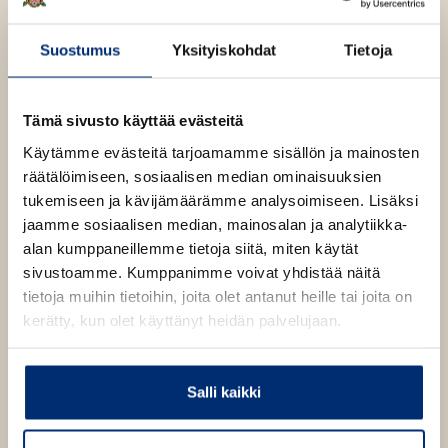
v
universumin.
l
n
ä
i
v
l
Suostumus
Yksityiskohdat
Tietoja
l
ä
Lue lisää tekijästä
i
H
e
l
e
l
h
i
i
e
Tämä sivusto käyttää evästeitä
k
t
l
k
h
Käytämme evästeitä tarjoamamme sisällön ja mainosten
e
i
e
t
räätälöimiseen, sosiaalisen median ominaisuuksien
e
K
h
e
ä
tukemiseen ja kävijämäärämme analysoimiseen. Lisäksi
n
t
n
e
jaamme sosiaalisen median, mainosalan ja analytiikka-
n
e
n
ö
alan kumppaneillemme tietoja siitä, miten käytät
e
sivustoamme. Kumppanimme voivat yhdistää näitä
n
tietoja muihin tietoihin, joita olet antanut heille tai joita on
kerätty, kun olet käyttänyt heidän palvelujaan.
Salli kaikki