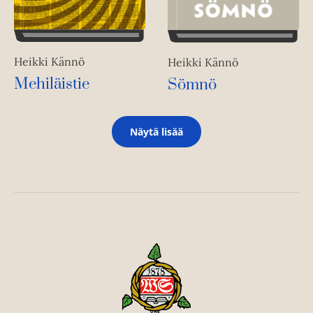
Heikki Kännö
Heikki Kännö
Mehiläistie
Sömnö
Näytä lisää