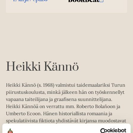
a
j
K
B
e
u
o
a
h
u
o
n
k
t
.
u
o
e
t
b
f
e
n
k
e
e
n
i
t
b
l
a
A
e
e
e
t
u
l
a
A
k
e
t
u
e
A
k
Heikki Kännö
a
u
e
a
k
a
u
e
a
Heikki Kännö (s. 1968) valmistui taidemaalariksi Turun
u
a
u
piirustuskoulusta, minkä jälkeen hän on työskennellyt
t
a
u
vapaana taiteilijana ja graafisena suunnittelijana.
e
u
t
Heikki Kännöä on verrattu mm. Roberto Bolañoon ja
e
u
e
Umberto Ecoon. Hänen historiallista romaania ja
n
t
e
spekulatiivista fiktiota yhdistävät kirjansa muodostavat
v
e
n
ainutlaatuisen, taiteen ja elämän suhdetta tutkivan
ä
e