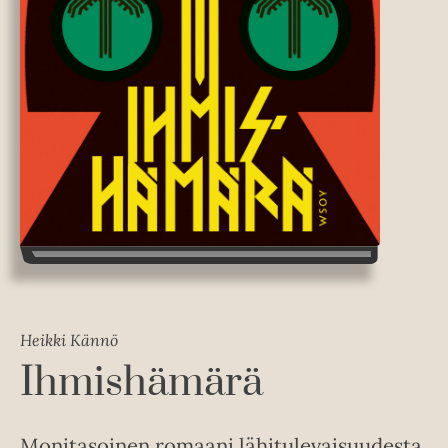
Heikki Kännö
Ihmishämärä
Monitasoinen romaani lähitulevaisuudesta.