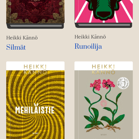
Heikki Kännö
Heikki Kännö
Runoilija
Silmät