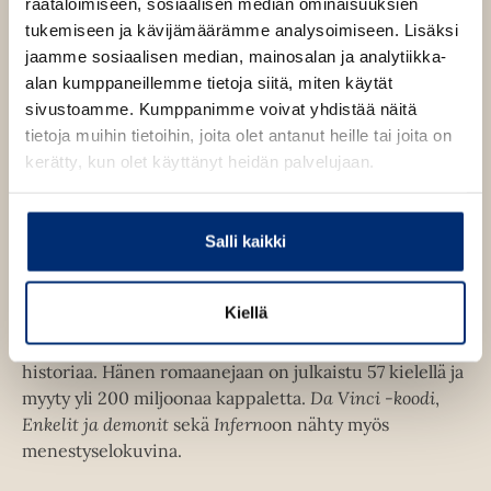
h
räätälöimiseen, sosiaalisen median ominaisuuksien
e
e
t
tukemiseen ja kävijämäärämme analysoimiseen. Lisäksi
e
h
e
jaamme sosiaalisen median, mainosalan ja analytiikka-
n
t
e
alan kumppaneillemme tietoja siitä, miten käytät
e
Dan Brown
n
sivustoamme. Kumppanimme voivat yhdistää näitä
e
tietoja muihin tietoihin, joita olet antanut heille tai joita on
n
kerätty, kun olet käyttänyt heidän palvelujaan.
Dan Brown on maailman luetuimpia ja rakastetuimpia
trilleristejä. Hänen läpimurtoteoksensa oli vuonna
2003 julkaistu
Da Vinci -koodi
, jonka sankari,
Salli kaikki
symbologian professori Robert Langdon on jatkanut
seikkailujaan viidessä muussakin kirjassa. Brown
Kiellä
punoo teoksissaan ainutlaatuisella tavalla yhteen
jännitystä, symboleita, taideaarteita, uskontoa ja
historiaa. Hänen romaanejaan on julkaistu 57 kielellä ja
myyty yli 200 miljoonaa kappaletta.
Da Vinci -koodi
,
Enkelit ja demonit
sekä
Inferno
on nähty myös
menestyselokuvina.