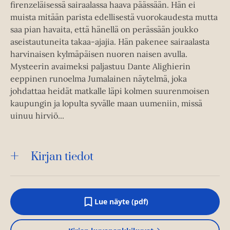
firenzeläisessä sairaalassa haava päässään. Hän ei
muista mitään parista edellisestä vuorokaudesta mutta
saa pian havaita, että hänellä on perässään joukko
aseistautuneita takaa-ajajia. Hän pakenee sairaalasta
harvinaisen kylmäpäisen nuoren naisen avulla.
Mysteerin avaimeksi paljastuu Dante Alighierin
eeppinen runoelma Jumalainen näytelmä, joka
johdattaa heidät matkalle läpi kolmen suurenmoisen
kaupungin ja lopulta syvälle maan uumeniin, missä
uinuu hirviö...
Kirjan tiedot
Lue näyte (pdf)
A
u
k