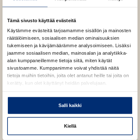
e
K
e
n
a
e
l
v
l
Tämä sivusto käyttää evästeitä
n
ä
i
v
Käytämme evästeitä tarjoamamme sisällön ja mainosten
o
l
ä
räätälöimiseen, sosiaalisen median ominaisuuksien
i
l
tukemiseen ja kävijämäärämme analysoimiseen. Lisäksi
l
i
jaamme sosiaalisen median, mainosalan ja analytiikka-
e
l
alan kumppaneillemme tietoja siitä, miten käytät
h
e
sivustoamme. Kumppanimme voivat yhdistää näitä
t
h
tietoja muihin tietoihin, joita olet antanut heille tai joita on
e
t
kerätty, kun olet käyttänyt heidän palvelujaan.
e
e
n
e
n
Salli kaikki
Kiellä