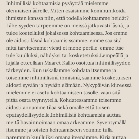
Inhimillisiä kohtaamisia pysäyttää mielemme
olennaisen äärelle. Miten osaisimme kommunikoida
ihmisten kanssa niin, että todella kohtaamme heidät?
Läheisyyden tarpeemme on meissä jatkuvasti läsnä, ja
tulee koetelluksi jokaisessa kohtaamisessa. Jos emme
ole aidosti läsnä kohtaamisissamme, emme saa sitä
mitä tarvitsemme: viesti ei mene perille, emme itse
tule kuulluksi, nähdyksi tai kosketetuksi.Lempeällä ja
lujalla otteellaan Maaret Kallio osoittaa inhimillisyyden
tärkeyden. Kun uskallamme kohdata itsemme ja
toisemme inhimillisinä ihmisinä, saamme kosketuksen
aidosti syvään ja hyvään elämään. Nykypäivän kiireessä
mielemme ei asetu kohtaamisten tasolle, vaan sitä
pitää osata tyynnytellä. Kohdatessamme toisemme
aidosti annamme tilaa sekä omalle että toisen
epätäydellisyydelle.Inhimillisiä kohtaamisia auttaa
meitä havainnoimaan omaa arkeamme. Syventymällä
itsemme ja toisten kohtaamiseen voimme tulla
paremmin kuulluiksi omana itsenämme. Kirja auttaa