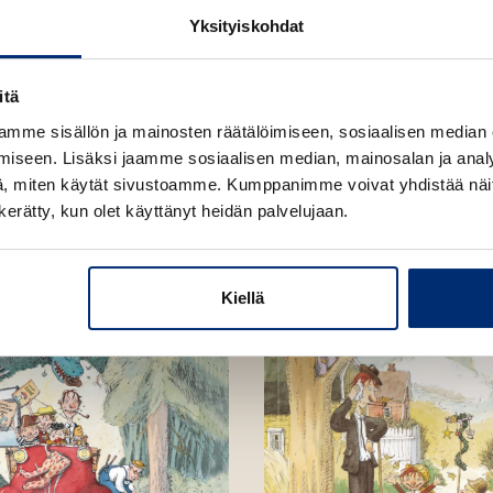
u
o
Yksityiskohdat
n
k
t
b
itä
e
e
l
a
mme sisällön ja mainosten räätälöimiseen, sosiaalisen median
e
t
iseen. Lisäksi jaamme sosiaalisen median, mainosalan ja analy
A
, miten käytät sivustoamme. Kumppanimme voivat yhdistää näitä t
u
n kerätty, kun olet käyttänyt heidän palvelujaan.
k
e
a
Kiellä
a
u
u
t
e
e
n