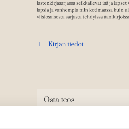
lastenkirjasarjassa seikkailevat isä ja lapse
lapsia ja vanhempia niin kotimaassa kuin ul
viisiosaisesta sarjasta tehdyissä äänikirjoiss
Kirjan tiedot
Osta teos
Äänikirja
K
B
u
o