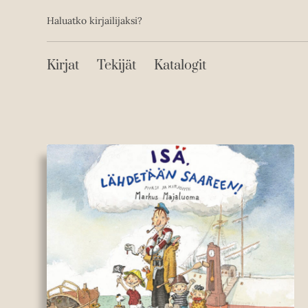
Toissijainen
Hyppää
Haluatko kirjailijaksi?
sisältöön
Päävalikko
Kirjat
Tekijät
Katalogit