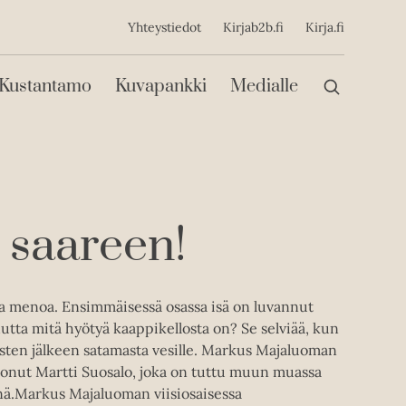
ijainen
Yhteystiedot
Kirjab2b.fi
Kirja.fi
Päävalikko
Kustantamo
Kuvapankki
Medialle
n saareen!
a menoa. Ensimmäisessä osassa isä on luvannut
Mutta mitä hyötyä kaappikellosta on? Se selviää, kun
usten jälkeen satamasta vesille. Markus Majaluoman
ertonut Martti Suosalo, joka on tuttu muun muassa
nä.Markus Majaluoman viisiosaisessa