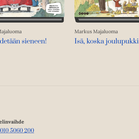
v
ä
l
i
l
ajaluoma
Markus Majaluoma
e
hdetään sieneen!
Isä, koska joulupukki
h
t
e
e
n
elinvaihde
010 5060 200