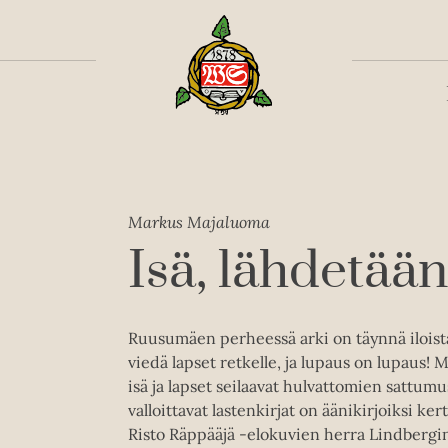
Toiss
Markus Majaluoma
Isä, lähdetää
Ruusumäen perheessä arki on täynnä iloist
viedä lapset retkelle, ja lupaus on lupaus! 
isä ja lapset seilaavat hulvattomien sattum
valloittavat lastenkirjat on äänikirjoiksi k
Risto Räppääjä -elokuvien herra Lindbergi