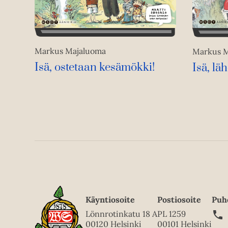
Markus Majaluoma
Markus M
Isä, ostetaan kesämökki!
Isä, lä
Käyntiosoite
Postiosoite
Puh
Lönnrotinkatu 18 A
PL 1259
00120 Helsinki
00101 Helsinki