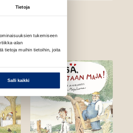
Tietoja
 ominaisuuksien tukemiseen
tiikka-alan
ietoja muihin tietoihin, joita
Salli kaikki