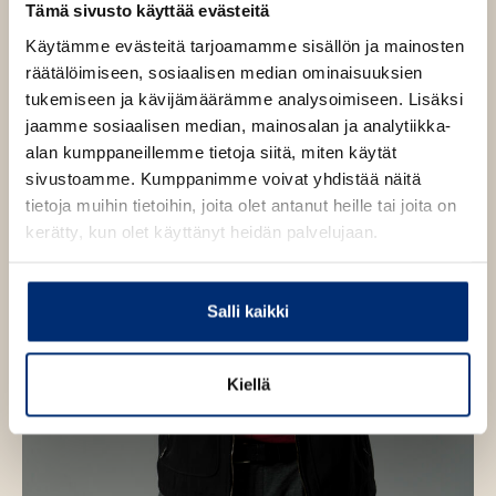
u
e
Tämä sivusto käyttää evästeitä
n
h
e
Käytämme evästeitä tarjoamamme sisällön ja mainosten
n
t
räätälöimiseen, sosiaalisen median ominaisuuksien
e
tukemiseen ja kävijämäärämme analysoimiseen. Lisäksi
e
jaamme sosiaalisen median, mainosalan ja analytiikka-
n
alan kumppaneillemme tietoja siitä, miten käytät
sivustoamme. Kumppanimme voivat yhdistää näitä
tietoja muihin tietoihin, joita olet antanut heille tai joita on
kerätty, kun olet käyttänyt heidän palvelujaan.
Salli kaikki
Kiellä