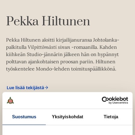
l
a
e
n
e
t
A
Pekka Hiltunen
u
k
e
Pekka Hiltunen aloitti kirjailijanuransa Johtolanka-
a
palkitulla
Vilpittömästi sinun
-romaanilla. Kahden
a
kiihkeän Studio-jännärin jälkeen hän on hypännyt
u
polttavan ajankohtaisen proosan pariin. Hiltunen
u
työskentelee Mondo-lehden toimituspäällikkönä.
t
e
e
Lue lisää tekijästä
P
n
e
k
v
k
ä
a
H
l
Suostumus
Yksityiskohdat
Tietoja
i
i
l
l
t