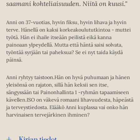
saamani kohteliaisuuden. Niitä on kuusi."
Anni on 37-vuotias, hyvin fiksu, hyvin lihava ja hyvin
terve. Hänellä on kaksi korkeakoulututkintoa - muttei
työtä. Hän ei ihaile itseään peilistä eikä kanna
painoaan ylpeydellä. Mutta että häntä saisi solvata,
työntää syrjään tai paheksua? Se ei nyt taida käydä
päinsä.
Anni ryhtyy taistoon.Hän on hyvä puhumaan ja hänen
yleisönsä on rajaton, sillä hän keksii sen itse,
sängyssään tai Painonhallinta 1 -ryhmän tapaamiseen
kävellen.ISO on väkevä romaani lihavuudesta, häpeästä
ja terveystiedosta. Elääkö Anni kuplassa vai onko hän
harvinaisen tervejärkinen ihminen?
Kirjan tiedot