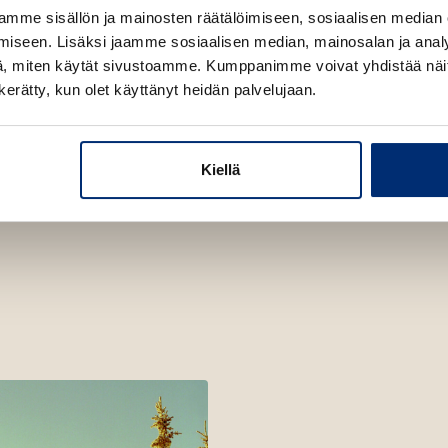
mme sisällön ja mainosten räätälöimiseen, sosiaalisen median
t
iseen. Lisäksi jaamme sosiaalisen median, mainosalan ja analy
e
, miten käytät sivustoamme. Kumppanimme voivat yhdistää näitä t
e
n kerätty, kun olet käyttänyt heidän palvelujaan.
n
v
ä
l
Kiellä
i
l
e
h
t
e
e
n