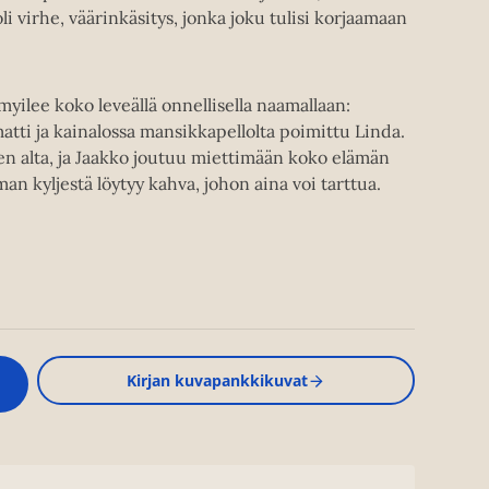
i virhe, väärinkäsitys, jonka joku tulisi korjaamaan
myilee koko leveällä onnellisella naamallaan:
matti ja kainalossa mansikkapellolta poimittu Linda.
en alta, ja Jaakko joutuu miettimään koko elämän
n kyljestä löytyy kahva, johon aina voi tarttua.
Kirjan kuvapankkikuvat