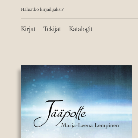
Toissijainen
Hyppää
Haluatko kirjailijaksi?
sisältöön
Päävalikko
Kirjat
Tekijät
Katalogit