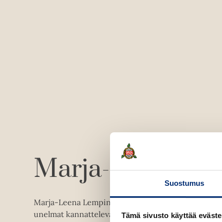
Marja-Leena L
Suostumus
Marja-Leena Lempinen on kirjoittanut vahvan roma
unelmat kannattelevat meitä ja mitä tapahtuu, kun 
Tämä sivusto käyttää eväste