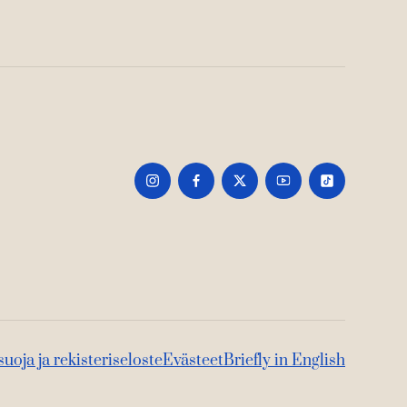
suoja ja rekisteriseloste
Evästeet
Briefly in English