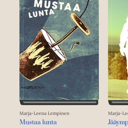
Marja-Leena Lempinen
Marja-Le
Mustaa lunta
Jääymp