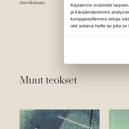
murskataan.
Käytämme evästeitä tarjoama
ja kävijämäärämme analysoim
kumppaneillemme tietoja siitä
olet antanut heille tai joita o
Muut teokset