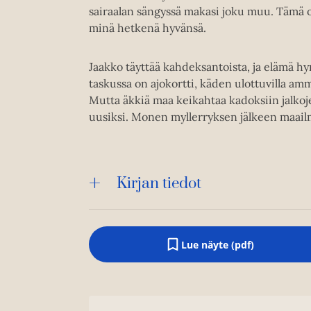
sairaalan sängyssä makasi joku muu. Tämä ol
minä hetkenä hyvänsä.
Jaakko täyttää kahdeksantoista, ja elämä hy
taskussa on ajokortti, käden ulottuvilla am
Mutta äkkiä maa keikahtaa kadoksiin jalkoj
uusiksi. Monen myllerryksen jälkeen maailma
Kirjan tiedot
Lue näyte (pdf)
A
u
k
e
a
a