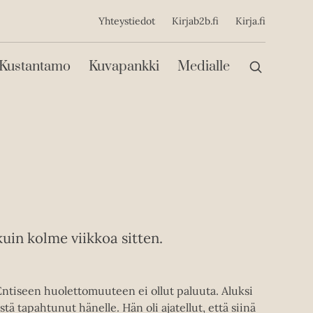
ijainen
Yhteystiedot
Kirjab2b.fi
Kirja.fi
Päävalikko
Kustantamo
Kuvapankki
Medialle
uin kolme viikkoa sitten.
ntiseen huolettomuuteen ei ollut paluuta. Aluksi
tä tapahtunut hänelle. Hän oli ajatellut, että siinä