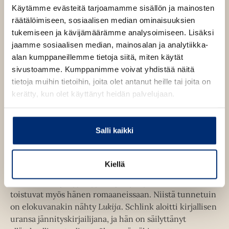
Kovakantinen kirja
v
O
K
Käytämme evästeitä tarjoamamme sisällön ja mainosten
ä
s
i
räätälöimiseen, sosiaalisen median ominaisuuksien
E-kirja / epub3
l
K
B
i
t
r
tukemiseen ja kävijämäärämme analysoimiseen. Lisäksi
l
u
o
a
j
jaamme sosiaalisen median, mainosalan ja analytiikka-
e
u
o
a
alan kumppaneillemme tietoja siitä, miten käytät
h
n
k
t
.
sivustoamme. Kumppanimme voivat yhdistää näitä
e
t
b
f
tietoja muihin tietoihin, joita olet antanut heille tai joita on
e
e
e
n
i
kerätty, kun olet käyttänyt heidän palvelujaan.
l
a
A
e
t
u
A
k
Bernhard Schlink
Salli kaikki
u
e
k
a
e
Kiellä
a
Bernhard Schlink (s. 1944) työskenteli aiemmin
a
u
lakimiehenä, ja syyllisyyden ja hyvityksen teemat
a
u
toistuvat myös hänen romaaneissaan. Niistä tunnetuin
u
t
on elokuvanakin nähty
Lukija
. Schlink aloitti kirjallisen
u
e
uransa jännityskirjailijana, ja hän on säilyttänyt
t