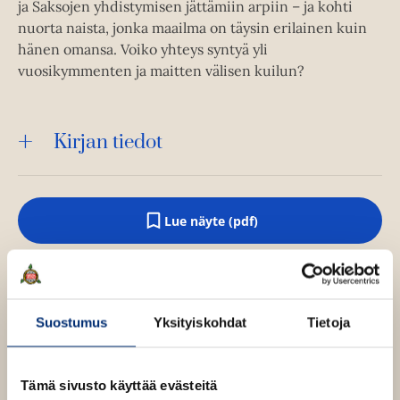
ja Saksojen yhdistymisen jättämiin arpiin – ja kohti
nuorta naista, jonka maailma on täysin erilainen kuin
hänen omansa. Voiko yhteys syntyä yli
vuosikymmenten ja maitten välisen kuilun?
Kirjan tiedot
Lue näyte (pdf)
A
u
k
Kirjan kuvapankkikuvat
e
a
a
u
Suostumus
Yksityiskohdat
Tietoja
u
Osta teos
t
e
e
Tämä sivusto käyttää evästeitä
n