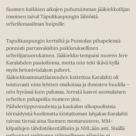
Suomen kaikkien aikojen puhutuimman jääkiekkoilijan
rosoinen taival Tapulikaupungin lähiöstä
urheilumaailman huipulle.
Tapulikaupungin kertsiltä ja Puistolan pihapeleistä
ponnisti parrasvaloihin poikkeuksellinen
urheilijanuorukainen. Jääkiekko tempaisi nuoren Jere
Karalahden pauloihinsa, mutta niin teki ikävä kyllä
myös betoniviidakon paheet.
Jääkiekkoammattilaisuuden koitettua Karalahti oli
toistuvasti nimi lehtien otsikoissa ja ihmisten huulilla –
niin hyvässä kuin pahassa. Jerestä kasvoi suomalaisen
urheilun pahapoika numero yksi.
Päihderiippuvuudesta ja kaukalon ulkopuolisista
törmäilyistä huolimatta kiistattoman lahjakas Karalahti
raivasi tiensä aina Suomen mestaruuteen, MM-
kilpailujen tähdistökentällisiin ja NHL:ään asti. Sisällä
roihunnut viehtymys viihteelliseen elämään ei