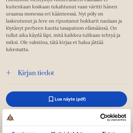
kuitenkaan koskaan tukahtunut vaan väritti hänen
uraansa monessa eri käänteessä. Nyt pöly on
laskeutunut ja Jere on ripustanut hokkarit naulaan ja
löytänyt perheen kautta tasapainon elämäänsä. On
tullut aika käydä läpi, mitä kaikkea tulikaan tehtyä ja
miksi. Ole valmiina, tätä kirjaa et halua jättää
lukematta.
Kirjan tiedot
Lue näyte (pdf)
A
u
k
Kirjan kuvapankkikuvat
e
a
a
u