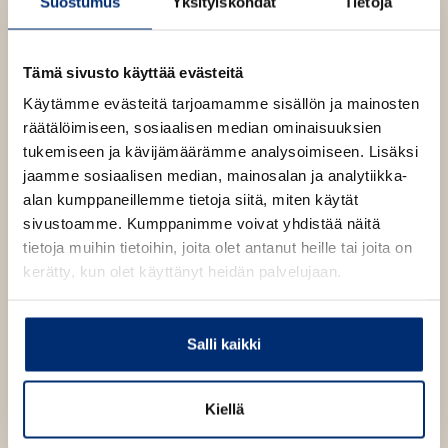
Suostumus
Yksityiskohdat
Tietoja
u
Osta teos
t
e
e
Tämä sivusto käyttää evästeitä
n
Äänikirja
v
K
B
Käytämme evästeitä tarjoamamme sisällön ja mainosten
ä
u
o
räätälöimiseen, sosiaalisen median ominaisuuksien
E-kirja / epub2
l
K
B
i
u
o
tukemiseen ja kävijämäärämme analysoimiseen. Lisäksi
l
u
o
n
k
jaamme sosiaalisen median, mainosalan ja analytiikka-
e
u
o
t
b
h
alan kumppaneillemme tietoja siitä, miten käytät
n
k
t
e
e
sivustoamme. Kumppanimme voivat yhdistää näitä
e
t
b
l
a
tietoja muihin tietoihin, joita olet antanut heille tai joita on
e
e
e
n
e
t
kerätty, kun olet käyttänyt heidän palvelujaan.
l
a
A
e
t
u
A
k
Aki Linnanahde
Salli kaikki
u
e
k
a
e
Kiellä
a
Etenkin Radio Rockin ja Radio Novan aamujuontajana
a
u
sekä television puolella Enbuske & Linnanahde Crew -