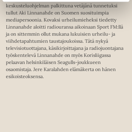
a
u
keskusteluohjelman palkittuna vetäjänä tunnetuksi
u
t
tullut Aki Linnanahde on Suomen suosituimpia
u
e
mediapersoonia. Kovaksi urheilumieheksi tiedetty
t
e
Linnanahde aloitti radiouransa aikoinaan Sport FM:llä
e
n
ja on sittemmin ollut mukana lukuisien urheilu- ja
e
v
viihdetapahtumien taustajoukoissa. Tätä nykyä
n
ä
televisiotuottajana, käsikirjoittajana ja radiojuontajana
v
l
työskentelevä Linnanahde on myös Korisliigassa
ä
i
pelaavan helsinkiläisen Seagulls-joukkueen
l
l
osaomistaja. Jere Karalahden elämäkerta on hänen
i
e
esikoisteoksensa.
l
h
e
t
h
e
t
e
e
n
e
n