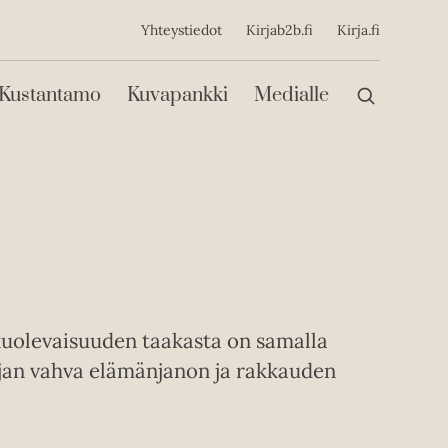
ijainen
Yhteystiedot
Kirjab2b.fi
Kirja.fi
Päävalikko
Kustantamo
Kuvapankki
Medialle
kuolevaisuuden taakasta on samalla
ijan vahva elämänjanon ja rakkauden