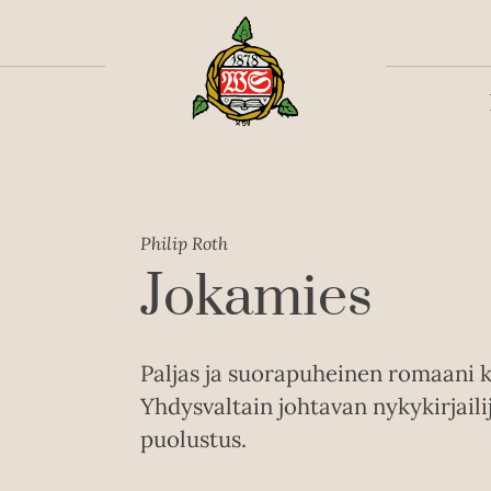
Toiss
Philip Roth
Jokamies
Paljas ja suorapuheinen romaani 
Yhdysvaltain johtavan nykykirjail
puolustus.