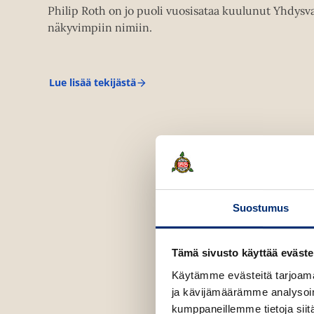
Philip Roth on jo puoli vuosisataa kuulunut Yhdysva
näkyvimpiin nimiin.
Lue lisää tekijästä
P
h
i
l
i
p
R
o
t
h
Suostumus
Tämä sivusto käyttää eväste
Käytämme evästeitä tarjoama
ja kävijämäärämme analysoim
kumppaneillemme tietoja siitä