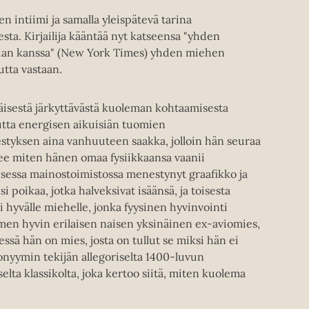
 intiimi ja samalla yleispätevä tarina
ta. Kirjailija kääntää nyt katseensa "yhden
rian kanssa" (New York Times) yhden miehen
tta vastaan.
isestä järkyttävästä kuoleman kohtaamisesta
autta energisen aikuisiän tuomien
tyksen aina vanhuuteen saakka, jolloin hän seuraa
ee miten hänen omaa fysiikkaansa vaanii
isessa mainostoimistossa menestynyt graafikko ja
 poikaa, jotka halveksivat isäänsä, ja toisesta
li hyvälle miehelle, jonka fyysinen hyvinvointi
men hyvin erilaisen naisen yksinäinen ex-aviomies,
essä hän on mies, josta on tullut se miksi hän ei
onyymin tekijän allegoriselta 1400-luvun
selta klassikolta, joka kertoo siitä, miten kuolema