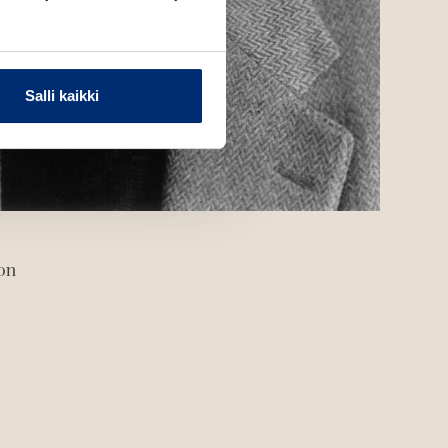
Salli kaikki
on