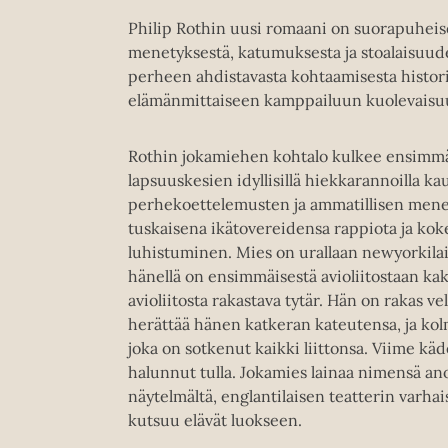
Philip Rothin uusi romaani on suorapuheisen
menetyksestä, katumuksesta ja stoalaisuudes
perheen ahdistavasta kohtaamisesta histo
elämänmittaiseen kamppailuun kuolevaisuu
Rothin jokamiehen kohtalo kulkee ensimmä
lapsuuskesien idyllisillä hiekkarannoilla k
perhekoettelemusten ja ammatillisen menes
tuskaisena ikätovereidensa rappiota ja kok
luhistuminen. Mies on urallaan newyorkila
hänellä on ensimmäisestä avioliitostaan kaksi
avioliitosta rakastava tytär. Hän on rakas ve
herättää hänen katkeran kateutensa, ja kol
joka on sotkenut kaikki liittonsa. Viime käd
halunnut tulla. Jokamies lainaa nimensä an
näytelmältä, englantilaisen teatterin varhai
kutsuu elävät luokseen.