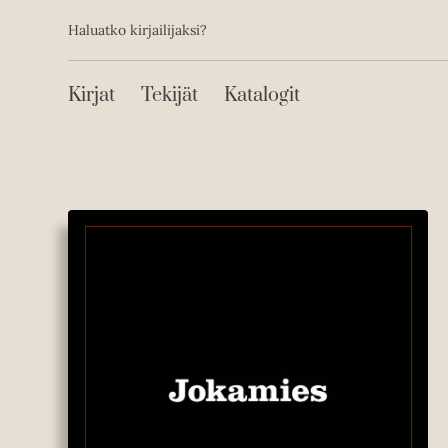
Toissijainen
Hyppää
Haluatko kirjailijaksi?
sisältöön
Päävalikko
Kirjat
Tekijät
Katalogit