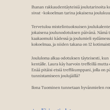
Ihanan rakkaudentäyteisiä joulutarinoita ko
sinut
-kokoelman tarina jokaisena joulukuu
Tervetuloa mistelintuoksuisen joulukalente
jokaisena joulunodotuksen päivänä. Nämä ta
kaakaomuki kädessä ja joulumieli sydämessä
kokoelmaa, ja niiden takana on 12 kotimaist
Joululoma alkaa odotuksen täyteisesti, kun 
kentälle. Laura käy harvoin treffeillä mutt
Enää pitäisi etsiä treffikumppani, jolla on 
tunnistamiseen joulujäillä?
Ilona Tuominen tunnetaan hyvänmielen roman