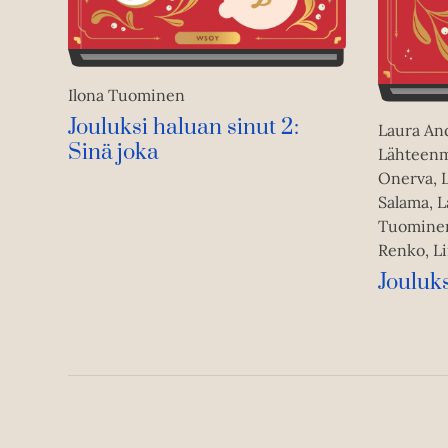
Ilona Tuominen
Jouluksi haluan sinut 2:
Laura And
Sinä joka
Lähteenm
Onerva, 
Salama, L
Tuominen
Renko, L
Jouluks