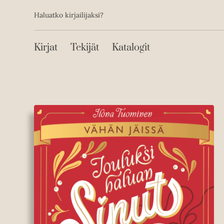
Toissijainen
Hyppää
Haluatko kirjailijaksi?
sisältöön
Päävalikko
Kirjat
Tekijät
Katalogit