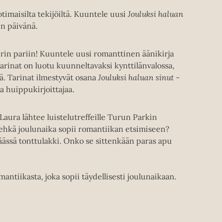
timaisilta tekijöiltä. Kuuntele uusi
Jouluksi haluan
n päivänä.
rin pariin! Kuuntele uusi romanttinen äänikirja
rinat on luotu kuunneltavaksi kynttilänvalossa,
. Tarinat ilmestyvät osana
Jouluksi haluan sinut
-
a huippukirjoittajaa.
Laura lähtee luistelutreffeille Turun Parkin
a ehkä joulunaika sopii romantiikan etsimiseen?
päässä tonttulakki. Onko se sittenkään paras apu
tiikasta, joka sopii täydellisesti joulunaikaan.