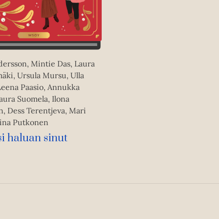
ersson, Mintie Das, Laura
äki, Ursula Mursu, Ulla
Leena Paasio, Annukka
aura Suomela, Ilona
, Dess Terentjeva, Mari
iina Putkonen
i haluan sinut