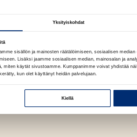
A
u
k
Yksityiskohdat
e
a
a
itä
etaan esimerkiksi
u
nisarjastaan.
mme sisällön ja mainosten räätälöimiseen, sosiaalisen median
u
iseen. Lisäksi jaamme sosiaalisen median, mainosalan ja analy
t
, miten käytät sivustoamme. Kumppanimme voivat yhdistää näitä t
e
n kerätty, kun olet käyttänyt heidän palvelujaan.
e
n
v
Kiellä
ä
l
i
l
e
h