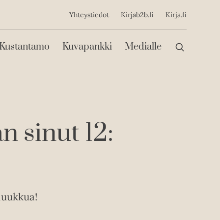
ijainen
Yhteystiedot
Kirjab2b.fi
Kirja.fi
Päävalikko
Kustantamo
Kuvapankki
Medialle
n sinut 12:
luukkua!