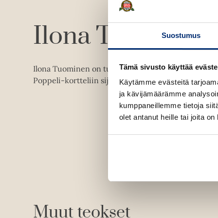
Ilona Tuominen
Suostumus
Tämä sivusto käyttää eväste
Ilona Tuominen on turkulainen kirjailija, joka tunn
Poppeli-kortteliin sijoittuvasta hyvän mielen romaa
Käytämme evästeitä tarjoama
ja kävijämäärämme analysoim
kumppaneillemme tietoja siitä
olet antanut heille tai joita o
Muut teokset