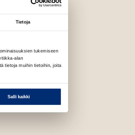
Tietoja
 ominaisuuksien tukemiseen
tiikka-alan
ietoja muihin tietoihin, joita
Salli kaikki