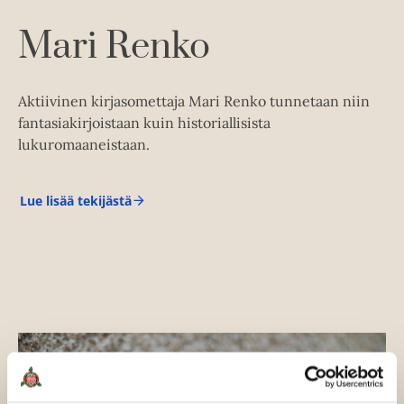
e
t
A
Mari Renko
u
k
e
Aktiivinen kirjasomettaja Mari Renko tunnetaan niin
a
fantasiakirjoistaan kuin historiallisista
a
lukuromaaneistaan.
u
u
t
Lue lisää tekijästä
M
e
a
r
e
i
n
R
e
v
n
ä
k
l
o
i
l
e