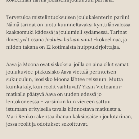
Tervetuloa mistelintuoksuisen joulukalenterin pariin!
Nämä tarinat on luotu kuunneltavaksi kynttilänvalossa,
kaakaomuki kädessä ja joulumieli sydämessä. Tarinat
ilmestyvät osana
Jouluksi haluan sinut
-kokoelmaa, ja
niiden takana on 12 kotimaista huippukirjoittajaa.
Aava ja Moona ovat siskoksia, joilla on aina ollut samat
joulukuviot: pikkusisko Aava viettää perinteisen
sukujoulun, isosisko Moona lähtee reissuun. Mutta
kuinka käy, kun roolit vaihtuvat? Yksin Vietnamin-
matkalle päätyvä Aava on uuden edessä jo
lentokoneessa – varsinkin kun viereen sattuu
istumaan erityisellä tavalla kiinnostava matkustaja.
Mari Renko rakentaa ihanan kaksiosaisen joulutarinan,
jossa roolit ja odotukset sekoittuvat.