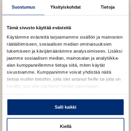
h
Suostumus
Yksityiskohdat
Tietoja
t
e
e
Tämä sivusto käyttää evästeitä
n
Käytämme evästeitä tarjoamamme sisällön ja mainosten
räätälöimiseen, sosiaalisen median ominaisuuksien
tukemiseen ja kävijämäärämme analysoimiseen. Lisäksi
jaamme sosiaalisen median, mainosalan ja analytiikka-
alan kumppaneillemme tietoja siitä, miten käytät
sivustoamme. Kumppanimme voivat yhdistää näitä
tietoja muihin tietoihin, joita olet antanut heille tai joita on
kerätty, kun olet käyttänyt heidän palvelujaan.
Salli kaikki
Kiellä