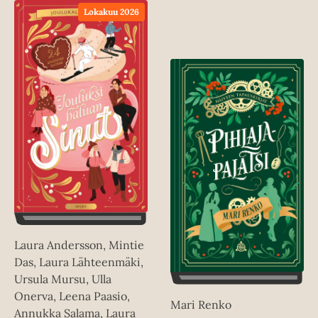
Lokakuu 2026
Laura Andersson, Mintie
Das, Laura Lähteenmäki,
Ursula Mursu, Ulla
Onerva, Leena Paasio,
Mari Renko
Annukka Salama, Laura