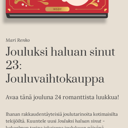
Mari Renko
Jouluksi haluan sinut
23:
Jouluvaihtokauppa
Avaa tänä jouluna 24 romanttista luukkua!
Ihanan rakkaudentäyteisiä joulutarinoita kotimaisilta
tekijöiltä. Kuuntele uusi
Jouluksi haluan sinut
-
kokoelman tarina jokaisena joulukuun päivänä.