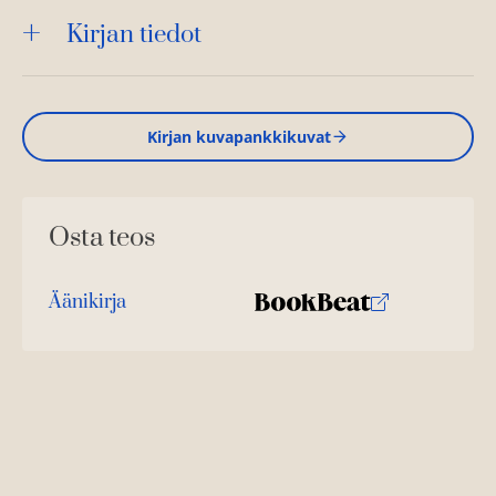
Kirjan tiedot
Kirjan kuvapankkikuvat
Osta teos
Äänikirja
K
B
u
o
u
o
n
k
t
b
e
e
l
a