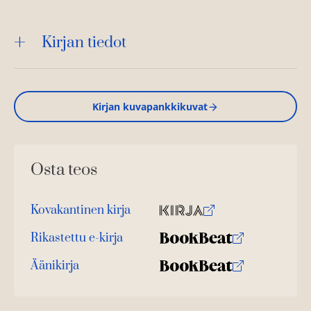
Kirjan tiedot
Kirjan kuvapankkikuvat
Osta teos
Kovakantinen kirja
O
K
s
i
Rikastettu e-kirja
K
B
t
r
u
o
Äänikirja
a
j
K
B
u
o
a
u
o
n
k
.
u
o