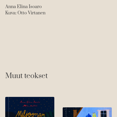
Anna Elina Isoaro
Kuva: Otto Virtanen
Mi
Ku
Muut teokset