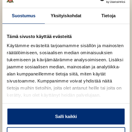
ä
i
e
kirjallisuuspalkinnon vuonna 2021.
l
l
h
i
Suostumus
Yksityiskohdat
Tietoja
e
t
Anna Elina Isoaro
l
h
e
e
t
e
Lue lisää tekijästä
A
h
Tämä sivusto käyttää evästeitä
e
n
n
t
e
n
Käytämme evästeitä tarjoamamme sisällön ja mainosten
e
Mira Mallius
a
n
räätälöimiseen, sosiaalisen median ominaisuuksien
E
e
tukemiseen ja kävijämäärämme analysoimiseen. Lisäksi
l
Lue lisää tekijästä
n
M
i
jaamme sosiaalisen median, mainosalan ja analytiikka-
i
n
alan kumppaneillemme tietoja siitä, miten käytät
r
a
a
I
sivustoamme. Kumppanimme voivat yhdistää näitä
M
s
tietoja muihin tietoihin, joita olet antanut heille tai joita on
a
o
l
kerätty, kun olet käyttänyt heidän palvelujaan.
a
l
r
i
o
O
O
u
s
h
h
Salli kaikki
i
i
t
t