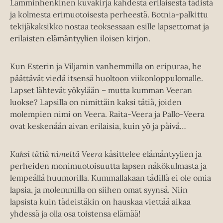
Lämminhenkinen kuvakirja kahdesta erilaisesta tädistä
ja kolmesta erimuotoisesta perheestä. Botnia-palkittu
tekijäkaksikko nostaa teoksessaan esille lapsettomat ja
erilaisten elämäntyylien iloisen kirjon.
Kun Esterin ja Viljamin vanhemmilla on eripuraa, he
päättävät viedä itsensä huoltoon viikonloppulomalle.
Lapset lähtevät yökylään – mutta kumman Veeran
luokse? Lapsilla on nimittäin kaksi tätiä, joiden
molempien nimi on Veera. Raita-Veera ja Pallo-Veera
ovat keskenään aivan erilaisia, kuin yö ja päivä…
Kaksi tätiä nimeltä Veera
käsittelee elämäntyylien ja
perheiden monimuotoisuutta lapsen näkökulmasta ja
lempeällä huumorilla. Kummallakaan tädillä ei ole omia
lapsia, ja molemmilla on siihen omat syynsä. Niin
lapsista kuin tädeistäkin on hauskaa viettää aikaa
yhdessä ja olla osa toistensa elämää!