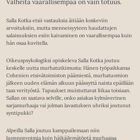
Valheita vaarallisempaa on vain totuus.
Salla Kotka etsii vastauksia äitiään koskeviin
arvoituksiin, mutta menneisyyteen haudattujen
salaisuuksien esiin kaivaminen on vaarallisempaa kuin
hän osaa kuvitella.
Oikeuspsykologiksi opiskeleva Salla Kotka joutuu
keskelle uutta murhatutkimusta: Hänen työpaikkansa
Cohenien etsivätoimiston päämiestä, murhatuomion
jälkeen uuden elämän alkuun päässyttä naista epäillään
taas verityöstä. Tapaukset muistuttavat liikaa toisiaan.
Sallan on saatava selville, onko asiakas kylmäverinen
sarjamurhaaja vai julman lavastuksen uhriksi joutunut
syntipukki?
Alpeilla Salla joutuu kamppailemaan niin
luonnonvoimia kuin häikäilemätöntä murhaajaa