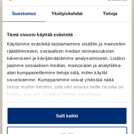
e
v
u
e
Milanossa, jossa hän asuu perheensä kanssa.
n
ä
t
e
Suostumus
Yksityiskohdat
Tietoja
v
l
e
n
ä
i
e
Lue lisää tekijästä
v
V
l
l
n
e
ä
Tämä sivusto käyttää evästeitä
i
r
e
v
l
a
l
Käytämme evästeitä tarjoamamme sisällön ja mainosten
h
ä
V
i
e
räätälöimiseen, sosiaalisen median ominaisuuksien
a
t
l
l
h
l
tukemiseen ja kävijämäärämme analysoimiseen. Lisäksi
e
i
e
a
t
jaamme sosiaalisen median, mainosalan ja analytiikka-
e
l
h
e
alan kumppaneillemme tietoja siitä, miten käytät
n
e
t
e
sivustoamme. Kumppanimme voivat yhdistää näitä
h
e
n
tietoja muihin tietoihin, joita olet antanut heille tai joita on
t
e
kerätty, kun olet käyttänyt heidän palvelujaan.
e
n
e
n
Salli kaikki