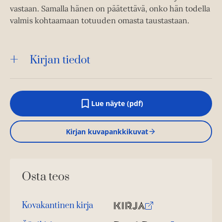
vastaan. Samalla hänen on päätettävä, onko hän todella
valmis kohtaamaan totuuden omasta taustastaan.
Kirjan tiedot
Lue näyte (pdf)
A
u
k
Kirjan kuvapankkikuvat
e
a
a
u
u
Osta teos
t
e
e
n
Kovakantinen kirja
v
O
K
ä