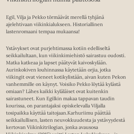
Egil, Vilja ja Pekko törmäävät merellä tyhjänä
ajelehtivaan viikinkialukseen. Historiallinen
lastenromaani tempaa mukaansa!
Ystävykset ovat purjehtimassa kotiin edelliseltä
seikkailultaan, kun viikinkimiehistö sairastuu oudosti.
Matka katkeaa ja lapset päätyvät kaivoskylään.
Aurinkokiven louhinnassa käytetään orjia, jotka
viikingit ovat vieneet kotikylistään, aivan kuten Pekon
vanhemmille on käynyt. Voisiko Pekko löytää kylästä
omiaan? Lähes kaikki kyläläiset ovat kuitenkin
sairastuneet. Kun Egilkin makaa tappavan taudin
kourissa, on parantajaksi opiskelevalla Viljalla
tosipaikka käyttää taitojaan.Karhuriimu päättää
seikkailullisen, lasten neuvokkuudesta ja ystävyydestä
kertovan Viikinkitrilogian, jonka avausosa