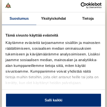
e
Lue lisää tekijästä
n
R
ä
e
o
v
l
o
n
ä
p
i
v
Suostumus
Yksityiskohdat
Tietoja
e
l
l
L
ä
i
e
i
l
l
p
h
i
a
Tämä sivusto käyttää evästeitä
e
t
s
l
h
Käytämme evästeitä tarjoamamme sisällön ja mainosten
t
e
e
i
t
räätälöimiseen, sosiaalisen median ominaisuuksien
e
h
e
tukemiseen ja kävijämäärämme analysoimiseen. Lisäksi
n
t
e
jaamme sosiaalisen median, mainosalan ja analytiikka-
e
n
alan kumppaneillemme tietoja siitä, miten käytät
e
sivustoamme. Kumppanimme voivat yhdistää näitä
n
tietoja muihin tietoihin, joita olet antanut heille tai joita on
kerätty, kun olet käyttänyt heidän palvelujaan.
Salli kaikki