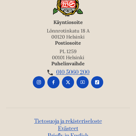
Käyntiosoite
Lönnrotinkatu 18 A
00120 Helsinki
Postiosoite
PL 1259
00101 Helsinki
Puhelinvaihde
010 5060 200
Tietosuoja ja rekisteriseloste
Evästeet
Briefly in English