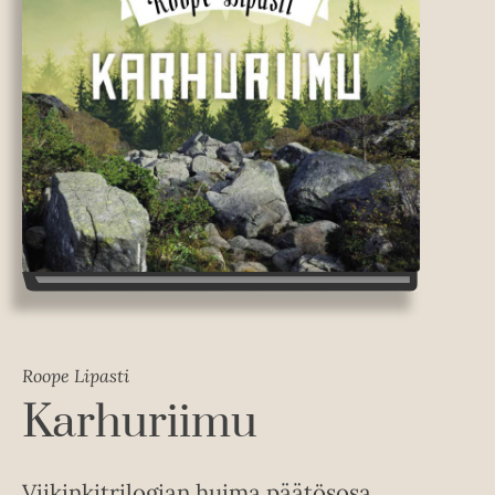
Roope Lipasti
Karhuriimu
Viikinkitrilogian huima päätösosa