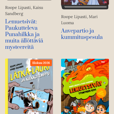
Roope Lipasti, Kaisu
Sandberg
Roope Lipasti, Mari
Lemuetsivät:
Luoma
Paukutteleva
Aavepartio ja
Punahilkka ja
kummituspesula
muita ällöttäviä
mysteereitä
Elokuu 2026