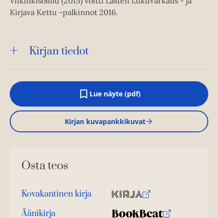
Viikinkisolmu (2015) voitti Lasten LukuVarkaus - ja
Kirjava Kettu -palkinnot 2016.
Kirjan tiedot
Lue näyte (pdf)
A
u
k
Kirjan kuvapankkikuvat
e
a
a
u
u
Osta teos
t
e
e
n
Kovakantinen kirja
v
O
K
ä
s
i
Äänikirja
l