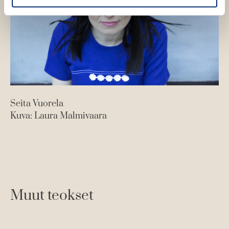
a
a
k
k
u
u
v
v
a
a
t
t
Seita Vuorela
Kuva: Laura Malmivaara
Muut teokset