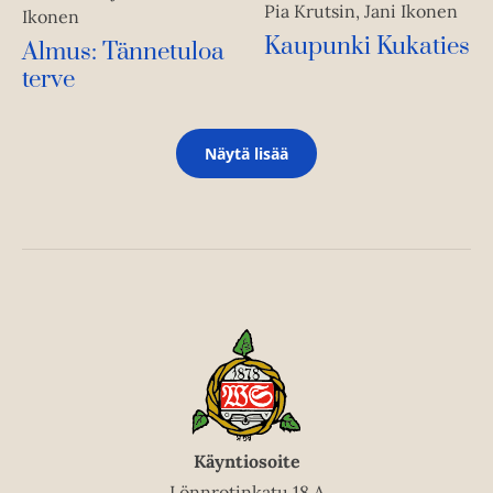
Pia Krutsin, Jani Ikonen
Ikonen
Kaupunki Kukaties
Almus: Tännetuloa
terve
Näytä lisää
Käyntiosoite
Lönnrotinkatu 18 A