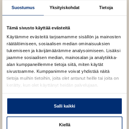
e
n
Suostumus
Yksityiskohdat
Tietoja
e
v
Jani Ikonen
(s. 1978) on tamperelainen kuvittaja ja
n
ä
graafikko, jonka kuvitukset ovat olennainen osa
v
l
Tämä sivusto käyttää evästeitä
Karikon lumovoimaa ja mielenmaisemaa.
ä
i
Käytämme evästeitä tarjoamamme sisällön ja mainosten
l
l
räätälöimiseen, sosiaalisen median ominaisuuksien
Seita Vuorela
i
e
tukemiseen ja kävijämäärämme analysoimiseen. Lisäksi
l
h
Lue lisää tekijästä
jaamme sosiaalisen median, mainosalan ja analytiikka-
S
e
t
e
alan kumppaneillemme tietoja siitä, miten käytät
h
e
i
sivustoamme. Kumppanimme voivat yhdistää näitä
t
t
e
a
tietoja muihin tietoihin, joita olet antanut heille tai joita on
e
n
V
kerätty, kun olet käyttänyt heidän palvelujaan.
e
u
o
n
r
O
O
e
Salli kaikki
l
h
h
a
i
i
t
t
Kiellä