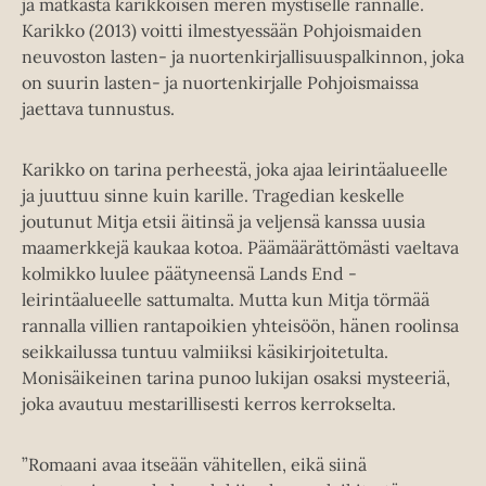
ja matkasta karikkoisen meren mystiselle rannalle.
Karikko (2013) voitti ilmestyessään Pohjoismaiden
neuvoston lasten- ja nuortenkirjallisuuspalkinnon, joka
on suurin lasten- ja nuortenkirjalle Pohjoismaissa
jaettava tunnustus.
Karikko on tarina perheestä, joka ajaa leirintäalueelle
ja juuttuu sinne kuin karille. Tragedian keskelle
joutunut Mitja etsii äitinsä ja veljensä kanssa uusia
maamerkkejä kaukaa kotoa. Päämäärättömästi vaeltava
kolmikko luulee päätyneensä Lands End -
leirintäalueelle sattumalta. Mutta kun Mitja törmää
rannalla villien rantapoikien yhteisöön, hänen roolinsa
seikkailussa tuntuu valmiiksi käsikirjoitetulta.
Monisäikeinen tarina punoo lukijan osaksi mysteeriä,
joka avautuu mestarillisesti kerros kerrokselta.
”Romaani avaa itseään vähitellen, eikä siinä