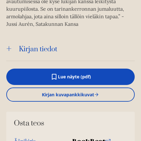
avautumisessa ole kyse lukijan kanssa leikitystä
kuurupiilosta. Se on tarinankerronnan jumaluutta,
armolahjaa, jota aina silloin tällöin vieläkin tapaa.” -
Jussi Aurén, Satakunnan Kansa
Kirjan tiedot
Lue näyte (pdf)
A
u
k
Kirjan kuvapankkikuvat
e
a
a
u
u
Osta teos
t
e
e
n