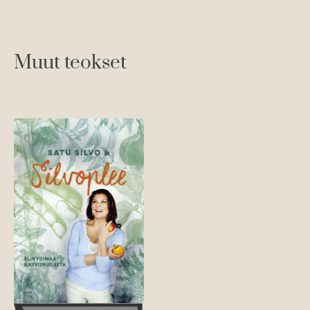
t
e
e
Muut teokset
n