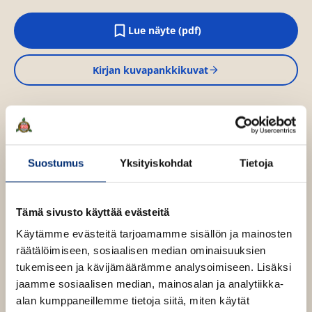
Lue näyte (pdf)
A
u
k
Kirjan kuvapankkikuvat
e
a
a
u
u
Osta teos
t
e
e
Suostumus
Yksityiskohdat
Tietoja
n
Kovakantinen kirja
v
O
K
ä
s
i
l
Tämä sivusto käyttää evästeitä
i
t
r
l
a
j
Käytämme evästeitä tarjoamamme sisällön ja mainosten
e
a
h
räätälöimiseen, sosiaalisen median ominaisuuksien
t
.
tukemiseen ja kävijämäärämme analysoimiseen. Lisäksi
e
f
e
jaamme sosiaalisen median, mainosalan ja analytiikka-
n
i
alan kumppaneillemme tietoja siitä, miten käytät